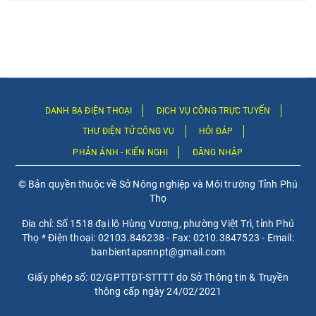
DANH BẠ ĐIỆN THOẠI
DỊCH VỤ CÔNG TRỰC TUYẾN
THƯ ĐIỆN TỬ CÔNG VỤ
HỎI ĐÁP
PHẢN ÁNH - KIẾN NGHỊ
ĐĂNG NHẬP
© Bản quyền thuộc về Sở Nông nghiệp và Môi trường Tỉnh Phú
Thọ
Địa chỉ: Số 1518 đại lộ Hùng Vương, phường Việt Trì, tỉnh Phú
Thọ * Điện thoại: 02103.846238 - Fax: 0210.3847523 - Email:
banbientapsnnpt@gmail.com
Giấy phép số: 02/GPTTĐT-STTTT do Sở Thông tin & Truyền
thông cấp ngày 24/02/2021