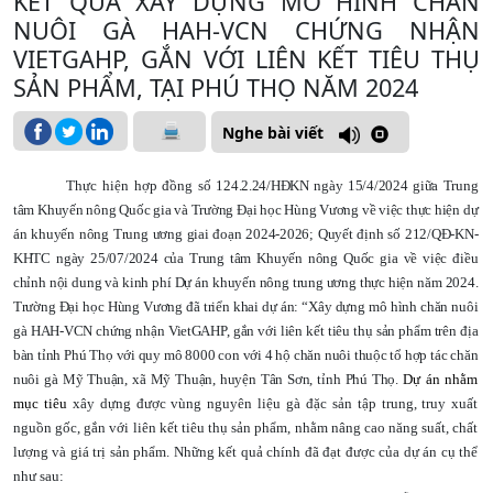
KẾT QUẢ XÂY DỰNG MÔ HÌNH CHĂN
NUÔI GÀ HAH-VCN CHỨNG NHẬN
VIETGAHP, GẮN VỚI LIÊN KẾT TIÊU THỤ
SẢN PHẨM, TẠI PHÚ THỌ NĂM 2024
Nghe bài viết
Thực hiện hợp đồng
số 124.2.24/HĐKN ngày 15/4/2024 giữa Trung
tâm Khuyến nông Quốc gia và Trường Đại học Hùng Vương về việc thực hiện dự
án khuyến nông Trung ương giai đoạn 2024-2026; Quyết định số 212/QĐ-KN-
KHTC ngày 25/07/2024 của Trung tâm Khuyến nông Quốc gia về việc điều
chỉnh nội dung và kinh phí Dự án khuyến nông trung ương thực hiện năm 2024.
Trường Đại học Hùng Vương đã triển khai dự án: “Xây dựng mô hình chăn nuôi
gà HAH-VCN chứng nhận VietGAHP, gắn với liên kết tiêu thụ sản phẩm trên địa
bàn tỉnh Phú Thọ với quy mô 8000 con với 4 hộ chăn nuôi thuộc tổ hợp tác chăn
nuôi gà Mỹ Thuận, xã Mỹ Thuận, huyện Tân Sơn, tỉnh Phú Thọ.
Dự án nhằm
mục tiêu
xây dựng được vùng nguyên liệu gà đặc sản tập trung, truy xuất
nguồn gốc, gắn với liên kết tiêu thụ sản phẩm, nhằm nâng cao năng suất, chất
lượng và giá trị sản phẩm. Những kết quả chính đã đạt được của dự án cụ thể
như sau: