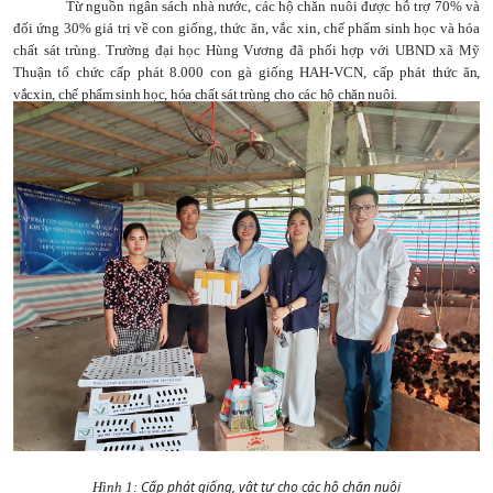
Từ nguồn ngân sách nhà nước, các hộ chăn nuôi được hỗ trợ 70% và
đối ứng 30% giá trị về con giống, thức ăn, vắc xin, chế phẩm sinh học và hóa
chất sát trùng. Trường đại học Hùng Vương đã phối hợp với UBND xã Mỹ
Thuận tổ chức cấp phát 8.000 con gà giống HAH-VCN, cấp phát
thức ăn,
vắcxin, chế phẩm sinh học, hóa chất sát trùng cho các hộ chăn nuôi.
Cấp phát giống, vật tư cho các hộ chăn nuôi
Hình 1: