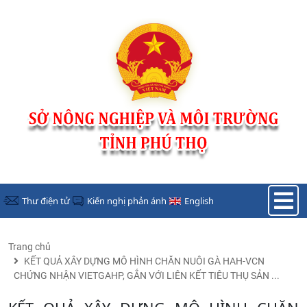
Nhảy đến nội dung
Thư điện tử
Kiến nghị phản ánh
English
Trang chủ
KẾT QUẢ XÂY DỰNG MÔ HÌNH CHĂN NUÔI GÀ HAH-VCN
CHỨNG NHẬN VIETGAHP, GẮN VỚI LIÊN KẾT TIÊU THỤ SẢN ...