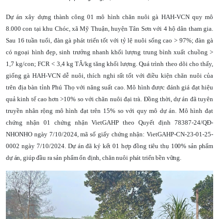
Dự án xây dựng thành công 01 mô hình chăn nuôi gà HAH-VCN quy mô
8.000 con tại khu Chóc, xã Mỹ Thuận, huyện Tân Sơn với 4 hộ dân tham gia.
Sau 16 tuần tuổi, đàn gà phát triển tốt với tỷ lệ nuôi sống cao > 97%; đàn gà
có ngoại hình đẹp, sinh trưởng nhanh khối lượng trung bình xuất chuồng >
1,7 kg/con; FCR < 3,4 kg TĂ/kg tăng khối lượng. Quá trình theo dõi cho thấy,
giống gà HAH-VCN dễ nuôi, thích nghi rất tốt với điều kiện chăn nuôi của
trên địa bàn tỉnh Phú Thọ với năng suất cao. Mô hình được đánh giá đạt hiệu
quả kinh tế cao hơn >10% so với chăn nuôi đại trà. Đồng thời, dự án đã tuyên
truyền nhân rộng mô hình đạt trên 15% so với quy mô dự án. Mô hình đạt
chứng nhận 01 chứng nhận VietGAHP theo Quyết định 78387-24/QĐ-
NHONHO ngày 7/10/2024, mã số giấy chứng nhận: VietGAHP-CN-23-01-25-
0002 ngày 7/10/2024.
Dự án đã ký kết 01 hợp đồng tiêu thụ 100% sản phẩm
dự án, giúp đầu ra sản phẩm ổn định, chăn nuôi phát triển bền vững
.