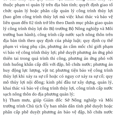
thuộc phạm vi quản lý trên địa bàn tỉnh; quyết định giao tổ
chức quản lý hoặc phân cấp quản lý công trình thủy lợi
(bao gồm công trình thủy lợi mà việc khai thác và bảo vệ
liên quan đến 02 tỉnh trở lên theo Danh mục phân giao quản
lý công trình thủy lợi do Bộ trưởng Bộ Nông nghiệp và Môi
trường ban hành), công trình cấp nước sạch nông thôn trên
địa bàn tỉnh theo quy định của pháp luật; quy định cụ thể
phạm vi vùng phụ cận, phương án cắm mốc chỉ giới phạm
vi bảo vệ công trình thủy lợi; phê duyệt phương án ứng phó
thiên tai trong quá trình thi công, phương án ứng phó với
tình huống khẩn cấp đối với đập, hồ chứa nước; phương án
huy động lực lượng, vật tư, phương tiện bảo vệ công trình
thủy lợi khi xảy ra sự cố hoặc có nguy cơ xảy ra sự cố; quy
mô thủy lợi nội đồng; kinh phí đầu tư xây dựng, quản lý,
khai thác và bảo vệ công trình thủy lợi, công trình cấp nước
sạch nông thôn do địa phương quản lý;
b) Tham mưu, giúp Giám đốc Sở Nông nghiệp và Môi
trường trình Chủ tịch Ủy ban nhân dân tỉnh phê duyệt hoặc
phân cấp phê duyệt phương án bảo vệ đập, hồ chứa nước