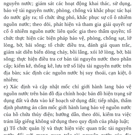
nguyên nước; giám sát các hoạt động khai thác, sử dụng,
bảo vệ tài nguyên nước, phòng, chống và khắc phục tác hại
do nước gây ra; tổ chức ứng phó, khắc phục sự cố ô nhiễm
nguồn nước; theo dõi, phát hiện và tham gia giải quyết sự
cố ô nhiễm nguồn nước liên quốc gia theo thẩm quyền; tổ
chức thực hiện các biện pháp bảo vệ, phòng, chống sạt, lở
lòng, bờ, bãi sông; tổ chức điều tra, đánh giá quan trắc,
giám sát diễn biến dòng chảy, bồi lắng, xói lở lòng, bờ, bãi
sông; thực hiện điều tra cơ bản tài nguyên nước theo phân
cấp; kiểm kê, thống kê, lưu trữ số liệu tài nguyên nước trên
địa bàn; xác định các nguồn nước bị suy thoái, cạn kiệt, ô
nhiễm;
e) Xác định và cập nhật mốc chỉ giới hành lang bảo vệ
nguồn nước trên bản đồ địa chính hoặc bản đồ hiện trạng sử
dụng đất và đưa vào kế hoạch sử dụng đất; tiếp nhận, thẩm
định phương án cắm mốc giới hành lang bảo vệ nguồn nước
của hồ chứa thủy điện; hướng dẫn, theo dõi, kiểm tra việc
trám lấp giếng không sử dụng theo quy định của pháp luật;
g) Tổ chức quản lý và thực hiện việc quan trắc tài nguyên