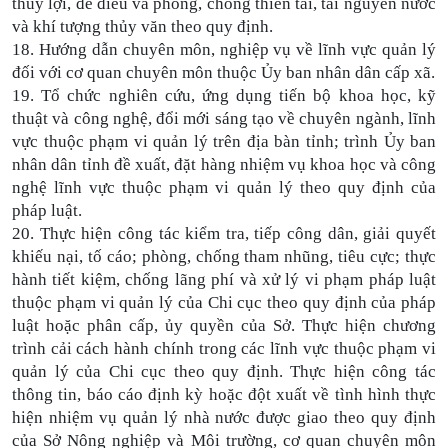
thủy lợi, đê điều và phòng, chống thiên tai, tài nguyên nước
và khí tượng thủy văn theo quy định.
18. Hướng dẫn chuyên môn, nghiệp vụ về lĩnh vực quản lý
đối với cơ quan chuyên môn thuộc Ủy ban nhân dân cấp xã.
19. Tổ chức nghiên cứu, ứng dụng tiến bộ khoa học, kỹ
thuật và công nghệ, đổi mới sáng tạo về chuyên ngành, lĩnh
vực thuộc phạm vi quản lý trên địa bàn tỉnh; trình Ủy ban
nhân dân tỉnh đề xuất, đặt hàng nhiệm vụ khoa học và công
nghệ lĩnh vực thuộc phạm vi quản lý theo quy định của
pháp luật.
20. Thực hiện công tác kiểm tra, tiếp công dân, giải quyết
khiếu nại, tố cáo; phòng, chống tham nhũng, tiêu cực; thực
hành tiết kiệm, chống lãng phí và xử lý vi phạm pháp luật
thuộc phạm vi quản lý của Chi cục theo quy định của pháp
luật hoặc phân cấp, ủy quyền của Sở. Thực hiện chương
trình cải cách hành chính trong các lĩnh vực thuộc phạm vi
quản lý của Chi cục theo quy định. Thực hiện công tác
thông tin, báo cáo định kỳ hoặc đột xuất về tình hình thực
hiện nhiệm vụ quản lý nhà nước được giao theo quy định
của Sở Nông nghiệp và Môi trường, cơ quan chuyên môn