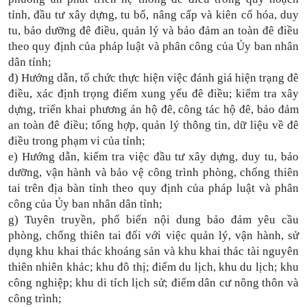
tỉnh, đầu tư xây dựng, tu bổ, nâng cấp và kiên cố hóa, duy
tu, bảo dưỡng đê điều, quản lý và bảo đảm an toàn đê điều
theo quy định của pháp luật và phân công của Ủy ban nhân
dân tỉnh;
đ) Hướng dẫn, tổ chức thực hiện việc đánh giá hiện trạng đê
điều, xác định trọng điểm xung yếu đê điều; kiểm tra xây
dựng, triển khai phương án hộ đê, công tác hộ đê, bảo đảm
an toàn đê điều; tổng hợp, quản lý thông tin, dữ liệu về đê
điều trong phạm vi của tỉnh;
e) Hướng dẫn, kiểm tra việc đầu tư xây dựng, duy tu, bảo
dưỡng, vận hành và bảo vệ công trình phòng, chống thiên
tai trên địa bàn tỉnh theo quy định của pháp luật và phân
công của Ủy ban nhân dân tỉnh;
g) Tuyên truyền, phổ biến nội dung bảo đảm yêu cầu
phòng, chống thiên tai đối với việc quản lý, vận hành, sử
dụng khu khai thác khoáng sản và khu khai thác tài nguyên
thiên nhiên khác; khu đô thị; điểm du lịch, khu du lịch; khu
công nghiệp; khu di tích lịch sử; điểm dân cư nông thôn và
công trình;