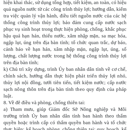
hiện khai thác, sử dụng tổng hợp, tiết kiệm, an toàn, có hiệu
quả nguồn nước từ các công trình thủy lợi; hướng dẫn, kiểm
tra việc quản lý vận hành, điều tiết nguồn nước của các hệ
thống công trình thủy lợi; bảo đảm cung cấp nước sạch
phục vụ sinh hoạt trong thực hiện phòng, chống, khắc phục
hậu quả hạn hán, thiếu nước, xâm nhập mặn, sa mạc hóa,
ngập lụt, úng trên địa bàn tỉnh; tổ chức quan trắc, dự báo,
cảnh báo về hạn hán, xâm nhập mặn, ngập lụt, úng, số
lượng, chất lượng nước trong hệ thống công trình thủy lợi
trên địa bàn tỉnh;
k) Chủ trì xây dựng, trình Ủy ban nhân dân tỉnh về cơ chế,
chính sách, hướng dẫn thực hiện phát triển thủy lợi nhỏ,
thủy lợi nội đồng, tưới tiên tiến, tiết kiệm nước; cấp nước
sạch nông thôn trên địa bàn tỉnh theo quy định của pháp
luật.
8. Về đê điều và phòng, chống thiên tai:
a) Tham mưu, giúp Giám đốc Sở Nông nghiệp và Môi
trường trình Ủy ban nhân dân tỉnh ban hành theo thẩm
quyền hoặc trình cấp có thẩm quyền ban hành và tổ chức
thực hiện: kế hoạch phòng, chống thiên tai; quy hoạch, kế