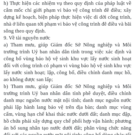
h) Thực hiện các nhiệm vụ theo quy định của pháp luật về
cắm mốc chỉ giới phạm vi bảo vệ công trình đê điều; xây
dựng kế hoạch, biện pháp thực hiện việc di dời công trình,
nhà ở liên quan tới phạm vi bảo vệ công trình đê điều và bãi
sông theo quy định.
9. Về tài nguyên nước
a) Tham mưu, giúp Giám đốc Sở Nông nghiệp và Môi
trường trình Uỷ ban nhân dân tỉnh trong việc xác định và
công bố vùng bảo hộ vệ sinh khu vực lấy nước sinh hoạt
đối với công trình có phạm vi vùng bảo hộ vệ sinh khu vực
lấy nước sinh hoạt; lập, công bố, điều chỉnh danh mục hồ,
ao không được san lấp;
b) Tham mưu, giúp Giám đốc Sở Nông nghiệp và Môi
trường trình Uỷ ban nhân dân tỉnh phê duyệt, điều chỉnh
danh mục nguồn nước mặt nội tỉnh; danh mục nguồn nước
phải lập hành lang bảo vệ trên địa bàn; danh mục vùng
cấm, vùng hạn chế khai thác nước dưới đất; danh mục đập,
hồ chứa phải xây dựng quy chế phối hợp vận hành; phương
án bổ sung nhân tạo nước dưới đất; phân vùng chức năng
đối với các nguồn nước mặt nội tỉnh; công bố dòng chảy tối