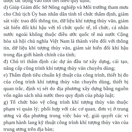
được tác động vào thời tiết theo quy định;
d) Giúp Giám đốc Sở Nông nghiệp và Môi trường tham mưu
cho Chủ tịch Ủy ban nhân dân tỉnh tổ chức thẩm định, giám
sát việc trao đổi thông tin, dữ liệu khí tượng thủy văn, giám
sát biến đổi khí hậu với tổ chức quốc tế, tổ chức, cá nhân
nước ngoài không thuộc điều ước quốc tế mà nước Cộng
hòa xã hội chủ nghĩa Việt Nam là thành viên đối với thông
tin, dữ liệu khí tượng thủy văn, giám sát biến đổi khí hậu
trong địa giới hành chính của tỉnh;
đ) Chủ trì thẩm định các dự án đầu tư xây dựng, cải tạo,
nâng cấp công trình khí tượng thủy văn chuyên dùng;
e) Thẩm định tiêu chuẩn kỹ thuật của công trình, thiết bị đo
của công trình khí tượng thủy văn chuyên dùng, thiết bị
quan trắc, định vị sét do địa phương xây dựng bằng nguồn
vốn ngân sách nhà nước theo quy định của pháp luật;
g) Tổ chức bảo vệ công trình khí tượng thủy văn thuộc
phạm vi quản lý; phối hợp với các cơ quan, đơn vị ở trung
ương và địa phương trong việc bảo vệ, giải quyết các vi
phạm hành lang kỹ thuật công trình khí tượng thủy văn của
trung ương trên địa bàn;