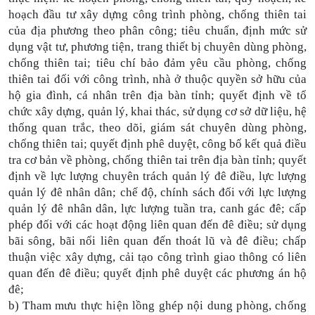
hoạch đầu tư xây dựng công trình phòng, chống thiên tai
của địa phương theo phân công; tiêu chuẩn, định mức sử
dụng vật tư, phương tiện, trang thiết bị chuyên dùng phòng,
chống thiên tai; tiêu chí bảo đảm yêu cầu phòng, chống
thiên tai đối với công trình, nhà ở thuộc quyền sở hữu của
hộ gia đình, cá nhân trên địa bàn tỉnh; quyết định về tổ
chức xây dựng, quản lý, khai thác, sử dụng cơ sở dữ liệu, hệ
thống quan trắc, theo dõi, giám sát chuyên dùng phòng,
chống thiên tai; quyết định phê duyệt, công bố kết quả điều
tra cơ bản về phòng, chống thiên tai trên địa bàn tỉnh; quyết
định về lực lượng chuyên trách quản lý đê điều, lực lượng
quản lý đê nhân dân; chế độ, chính sách đối với lực lượng
quản lý đê nhân dân, lực lượng tuần tra, canh gác đê; cấp
phép đối với các hoạt động liên quan đến đê điều; sử dụng
bãi sông, bãi nổi liên quan đến thoát lũ và đê điều; chấp
thuận việc xây dựng, cải tạo công trình giao thông có liên
quan đến đê điều; quyết định phê duyệt các phương án hộ
đê;
b) Tham mưu thực hiện lồng ghép nội dung phòng, chống