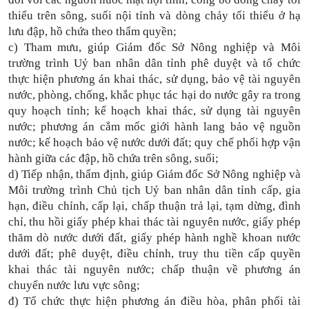
thiểu trên sông, suối nội tỉnh và dòng chảy tối thiểu ở hạ
lưu đập, hồ chứa theo thẩm quyền;
c) Tham mưu, giúp Giám đốc Sở Nông nghiệp và Môi
trường trình Uỷ ban nhân dân tỉnh phê duyệt và tổ chức
thực hiện phương án khai thác, sử dụng, bảo vệ tài nguyên
nước, phòng, chống, khắc phục tác hại do nước gây ra trong
quy hoạch tỉnh; kế hoạch khai thác, sử dụng tài nguyên
nước; phương án cắm mốc giới hành lang bảo vệ nguồn
nước; kế hoạch bảo vệ nước dưới đất; quy chế phối hợp vận
hành giữa các đập, hồ chứa trên sông, suối;
d) Tiếp nhận, thẩm định, giúp Giám đốc Sở Nông nghiệp và
Môi trường trình Chủ tịch Uỷ ban nhân dân tỉnh cấp, gia
hạn, điều chỉnh, cấp lại, chấp thuận trả lại, tạm dừng, đình
chỉ, thu hồi giấy phép khai thác tài nguyên nước, giấy phép
thăm dò nước dưới đất, giấy phép hành nghề khoan nước
dưới đất; phê duyệt, điều chỉnh, truy thu tiền cấp quyền
khai thác tài nguyên nước; chấp thuận về phương án
chuyển nước lưu vực sông;
đ) Tổ chức thực hiện phương án điều hòa, phân phối tài