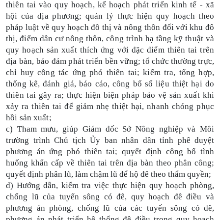
thiên tai vào quy hoạch, kế hoạch phát triển kinh tế - xã
hội của địa phương; quản lý thực hiện quy hoạch theo
pháp luật về quy hoạch đô thị và nông thôn đối với khu đô
thị, điểm dân cư nông thôn, công trình hạ tầng kỹ thuật và
quy hoạch sản xuất thích ứng với đặc điểm thiên tai trên
địa bàn, bảo đảm phát triển bền vững; tổ chức thường trực,
chỉ huy công tác ứng phó thiên tai; kiểm tra, tổng hợp,
thống kê, đánh giá, báo cáo, công bố số liệu thiệt hại do
thiên tai gây ra; thực hiện biện pháp bảo vệ sản xuất khi
xảy ra thiên tai để giảm nhẹ thiệt hại, nhanh chóng phục
hồi sản xuất;
c) Tham mưu, giúp Giám đốc Sở Nông nghiệp và Môi
trường trình Chủ tịch Ủy ban nhân dân tỉnh phê duyệt
phương án ứng phó thiên tai; quyết định công bố tình
huống khẩn cấp về thiên tai trên địa bàn theo phân công;
quyết định phân lũ, làm chậm lũ để hộ đê theo thẩm quyền;
d) Hướng dẫn, kiểm tra việc thực hiện quy hoạch phòng,
chống lũ của tuyến sông có đê, quy hoạch đê điều và
phương án phòng, chống lũ của các tuyến sông có đê,
phương án phát triển hệ thống đê điều trong quy hoạch