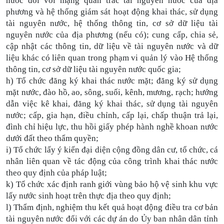
nước đối với mạng quan trắc tài nguyên nước của địa
phương và hệ thống giám sát hoạt động khai thác, sử dụng
tài nguyên nước, hệ thống thông tin, cơ sở dữ liệu tài
nguyên nước của địa phương (nếu có); cung cấp, chia sẻ,
cập nhật các thông tin, dữ liệu về tài nguyên nước và dữ
liệu khác có liên quan trong phạm vi quản lý vào Hệ thống
thông tin, cơ sở dữ liệu tài nguyên nước quốc gia;
h) Tổ chức đăng ký khai thác nước mặt; đăng ký sử dụng
mặt nước, đào hồ, ao, sông, suối, kênh, mương, rạch; hướng
dẫn việc kê khai, đăng ký khai thác, sử dụng tài nguyên
nước; cấp, gia hạn, điều chỉnh, cấp lại, chấp thuận trả lại,
đình chỉ hiệu lực, thu hồi giấy phép hành nghề khoan nước
dưới đất theo thẩm quyền;
i) Tổ chức lấy ý kiến đại diện cộng đồng dân cư, tổ chức, cá
nhân liên quan về tác động của công trình khai thác nước
theo quy định của pháp luật;
k) Tổ chức xác định ranh giới vùng bảo hộ vệ sinh khu vực
lấy nước sinh hoạt trên thực địa theo quy định;
l) Thẩm định, nghiệm thu kết quả hoạt động điều tra cơ bản
tài nguyên nước đối với các dự án do Ủy ban nhân dân tỉnh