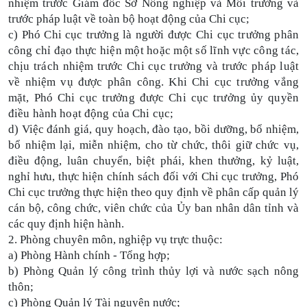
nhiệm trước Giám đốc Sở Nông nghiệp và Môi trường và
trước pháp luật về toàn bộ hoạt động của Chi cục;
c) Phó Chi cục trưởng là người được Chi cục trưởng phân
công chỉ đạo thực hiện một hoặc một số lĩnh vực công tác,
chịu trách nhiệm trước Chi cục trưởng và trước pháp luật
về nhiệm vụ được phân công. Khi Chi cục trưởng vắng
mặt, Phó Chi cục trưởng được Chi cục trưởng ủy quyền
điều hành hoạt động của Chi cục;
d) Việc đánh giá, quy hoạch, đào tạo, bồi dưỡng, bổ nhiệm,
bổ nhiệm lại, miễn nhiệm, cho từ chức, thôi giữ chức vụ,
điều động, luân chuyển, biệt phái, khen thưởng, kỷ luật,
nghỉ hưu, thực hiện chính sách đối với Chi cục trưởng, Phó
Chi cục trưởng thực hiện theo quy định về phân cấp quản lý
cán bộ, công chức, viên chức của Ủy ban nhân dân tỉnh và
các quy định hiện hành.
2. Phòng chuyên môn, nghiệp vụ trực thuộc:
a) Phòng Hành chính - Tổng hợp;
b) Phòng Quản lý công trình thủy lợi và nước sạch nông
thôn;
c) Phòng Quản lý Tài nguyên nước;