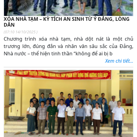
XÓA NHÀ TẠM – KỲ TÍCH AN SINH TỪ Ý ĐẢNG, LÒNG
DÂN
(
07:10 14/10/2025
)
Chương trình xóa nhà tạm, nhà dột nát là một chủ
trương lớn, đúng đắn và nhân văn sâu sắc của Đảng,
Nhà nước – thể hiện tinh thần “không để ai bị b
Xem chi tiết...