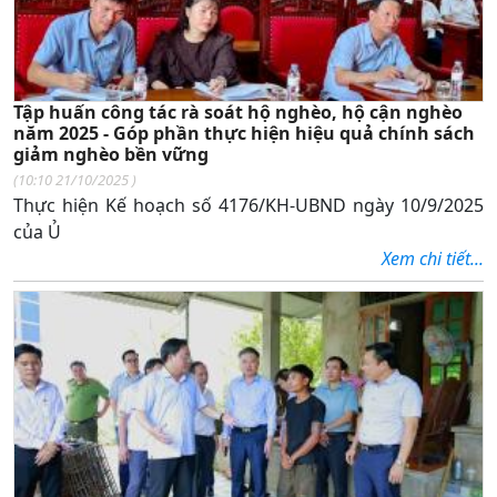
Tập huấn công tác rà soát hộ nghèo, hộ cận nghèo
năm 2025 - Góp phần thực hiện hiệu quả chính sách
giảm nghèo bền vững
(
10:10 21/10/2025
)
Thực hiện Kế hoạch số
4176/KH-UBND ngày 10/9/2025
của
Ủ
Xem chi tiết...