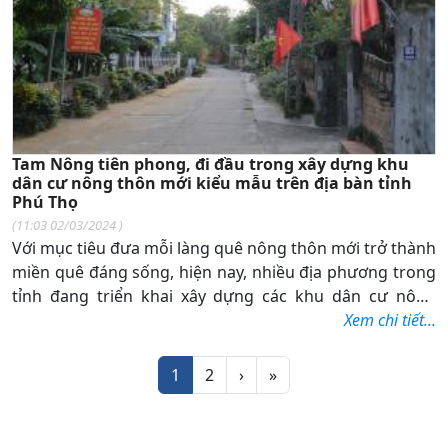
Tam Nông tiên phong, đi đầu trong xây dựng khu
dân cư nông thôn mới kiểu mẫu trên địa bàn tỉnh
Phú Thọ
(
11:03 02/03/2024
)
Với mục tiêu đưa mỗi làng quê nông thôn mới trở thành
miền quê đáng sống, hiện nay, nhiều địa phương trong
tỉnh đang triển khai xây dựng các khu dân cư nông
thôn mới kiểu mẫu. Những khu dân cư nông thôn mới
Xem chi tiết...
kiểu mẫu không chỉ là hình mẫu về khu dân cư ở nông
Phân trang
thôn mà còn đem lại diện mạo đẹp đẽ, khang trang
Trang tiếp theo
Trang cuối
1
2
›
»
hơn, làm cho cuộc sống vật chất và tinh thần của người
dân không ngừng được nâng cao.