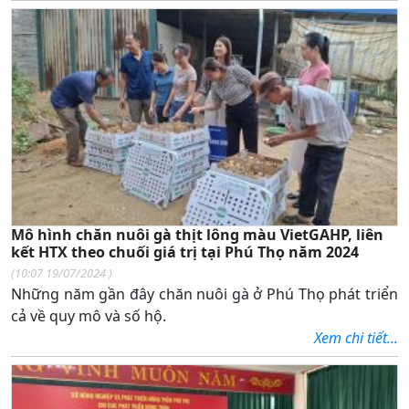
Mô hình chăn nuôi gà thịt lông màu VietGAHP, liên
kết HTX theo chuối giá trị tại Phú Thọ năm 2024
(
10:07 19/07/2024
)
Những năm gần đây chăn nuôi gà ở Phú Thọ phát triển
cả về quy mô và số hộ.
Xem chi tiết...