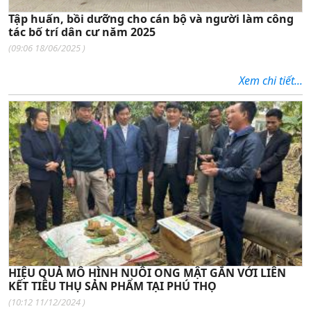
Tập huấn, bồi dưỡng cho cán bộ và người làm công
tác bố trí dân cư năm 2025
(
09:06 18/06/2025
)
Xem chi tiết...
HIỆU QUẢ MÔ HÌNH NUÔI ONG MẬT GẮN VỚI LIÊN
KẾT TIÊU THỤ SẢN PHẨM TẠI PHÚ THỌ
(
10:12 11/12/2024
)