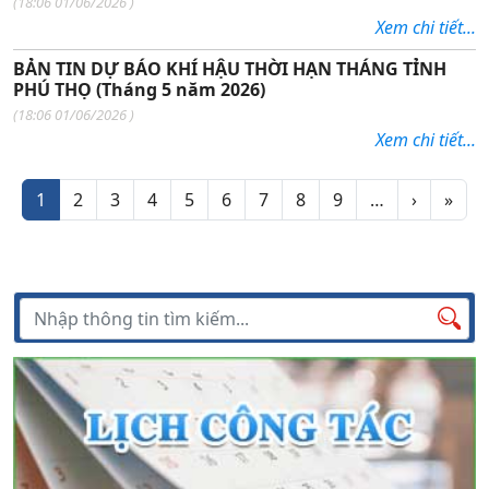
(
18:06 01/06/2026
)
Xem chi tiết...
BẢN TIN DỰ BÁO KHÍ HẬU THỜI HẠN THÁNG TỈNH
PHÚ THỌ (Tháng 5 năm 2026)
(
18:06 01/06/2026
)
Xem chi tiết...
Phân trang
Trang ti
Tran
1
2
3
4
5
6
7
8
9
…
›
»
Tìm kiếm
Tìm
kiếm