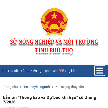
Nhảy đến nội dung
Thư điện tử
Kiến nghị phản ánh
English
Trang chủ
Tin chuyên ngành
Khí tượng thủy văn
bản tin “Thông báo và Dự báo khí hậu” số tháng
7/2026
(
16:08 03/08/2026
)