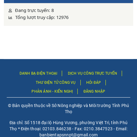
Đang trực tuyến: 8
Tổng lượt truy cập: 12976
DANH BẠ ĐIỆN THOẠI
DỊCH VỤ CÔNG TRỰC TUYẾN
THƯ ĐIỆN TỬ CÔNG VỤ
HỎI ĐÁP
PHẢN ÁNH - KIẾN NGHỊ
ĐĂNG NHẬP
© Bản quyền thuộc về Sở Nông nghiệp và Môi trường Tỉnh Phú
Thọ
Địa chỉ: Số 1518 đại lộ Hùng Vương, phường Việt Trì, tỉnh Phú
Thọ * Điện thoại: 02103.846238 - Fax: 0210.3847523 - Email:
banbientapsnnpt@gmail.com