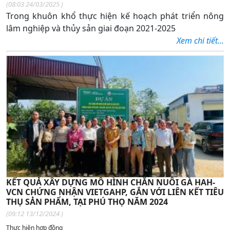
(
08:03 24/03/2025
)
Trong khuôn khổ thực hiện kế hoạch phát triển nông
lâm nghiệp và thủy sản giai đoạn 2021-2025
Xem chi tiết...
KẾT QUẢ XÂY DỰNG MÔ HÌNH CHĂN NUÔI GÀ HAH-
VCN CHỨNG NHẬN VIETGAHP, GẮN VỚI LIÊN KẾT TIÊU
THỤ SẢN PHẨM, TẠI PHÚ THỌ NĂM 2024
(
09:12 13/12/2024
)
Thực hiện hợp đồng