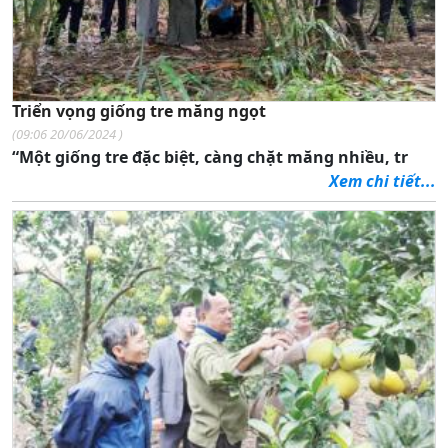
Triển vọng giống tre măng ngọt
(
09:06 20/06/2024
)
“Một giống tre đặc biệt, càng chặt măng nhiều, tr
Xem chi tiết...