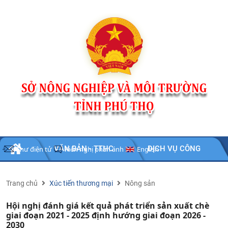
Nhảy đến nội dung
TIN
VĂN BẢN - TTHC
DỊCH VỤ CÔNG
Thư điện tử
Kiến nghị phản ánh
English
TỨC
-
SỰ
KIỆN
Trang chủ
Xúc tiến thương mại
Nông sản
Hội nghị đánh giá kết quả phát triển sản xuất chè
giai đoạn 2021 - 2025 định hướng giai đoạn 2026 -
2030