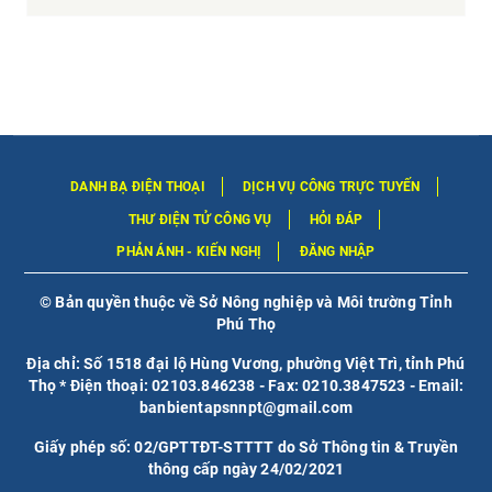
DANH BẠ ĐIỆN THOẠI
DỊCH VỤ CÔNG TRỰC TUYẾN
THƯ ĐIỆN TỬ CÔNG VỤ
HỎI ĐÁP
PHẢN ÁNH - KIẾN NGHỊ
ĐĂNG NHẬP
© Bản quyền thuộc về Sở Nông nghiệp và Môi trường Tỉnh
Phú Thọ
Địa chỉ: Số 1518 đại lộ Hùng Vương, phường Việt Trì, tỉnh Phú
Thọ * Điện thoại: 02103.846238 - Fax: 0210.3847523 - Email:
banbientapsnnpt@gmail.com
Giấy phép số: 02/GPTTĐT-STTTT do Sở Thông tin & Truyền
thông cấp ngày 24/02/2021