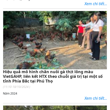
Xem chi tiết...
Hiệu quả mô hình chăn nuôi gà thịt lông màu
VietGAHP, liên kết HTX theo chuỗi giá trị tại một số
tỉnh Phía Bắc tại Phú Thọ
(
11:10 18/10/2024
)
Năm 202
4
Xem chi tiết...