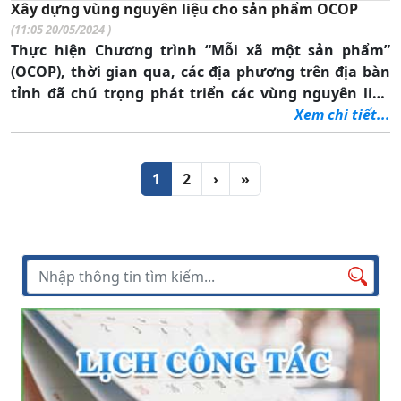
Xây dựng vùng nguyên liệu cho sản phẩm OCOP
(
11:05 20/05/2024
)
Thực hiện Chương trình “Mỗi xã một sản phẩm”
(OCOP), thời gian qua, các địa phương trên địa bàn
tỉnh đã chú trọng phát triển các vùng nguyên liệu
gắn với các sản phẩm nông, lâm, thủy sản chất
Xem chi tiết...
lượng cao, mang đặc trưng, lợi thế, thương hiệu
của từng vùng miền, góp phần mở ra nhiều cơ hội
Phân trang
Trang tiếp theo
Trang cuối
liên kết trong xây dựng chuỗi sản xuất để phát triển
1
2
›
»
kinh tế nông nghiệp, nông thôn theo hướng bền
vững.
Tìm kiếm
Tìm
kiếm