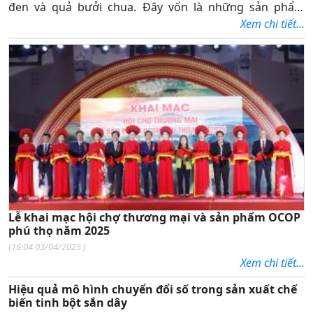
đen và quả bưởi chua. Đây vốn là những sản phẩm
nông sản gần gũi mà người dân nơi đây đã trồng từ
Xem chi tiết...
nhiều đời nay, giờ đang được xây dựng và phát triển
thành các sản phẩm OCOP tiêu biểu của địa phương.
Lễ khai mạc hội chợ thương mại và sản phẩm OCOP
phú thọ năm 2025
(
16:04 03/04/2025
)
Xem chi tiết...
Hiệu quả mô hình chuyển đổi số trong sản xuất chế
biến tinh bột sắn dây