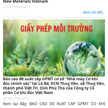
New Materials Vietnam
(
13:07 01/07/2025
)
Xem chi tiết...
Báo cáo đề xuất cấp GPMT cơ sở “Nhà máy Cơ khí
đúc chính xác” tại Lô B4, KCN Thuỵ Vân, xã Thuỵ Vân,
thành phố Việt Trì, tỉnh Phú Thọ của Công ty Cổ
phần Cơ khí đúc Việt Nam
(
01:06 12/06/2025
)
Xem tại đây:
BAO CAO DE XUAT CAP GPMT CO KHI