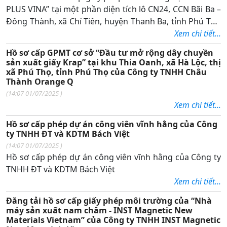
PLUS VINA” tại một phần diện tích lô CN24, CCN Bãi Ba –
Đông Thành, xã Chí Tiên, huyện Thanh Ba, tỉnh Phú Thọ
của Công ty TNHH Core Plus Vina
Xem chi tiết...
Hồ sơ cấp GPMT cơ sở “Đầu tư mở rộng dây chuyền
sản xuất giấy Krap” tại khu Thia Oanh, xã Hà Lộc, thị
xã Phú Thọ, tỉnh Phú Thọ của Công ty TNHH Châu
Thành Orange Q
(
14:07 01/07/2025
)
Xem chi tiết...
Hồ sơ cấp phép dự án công viên vĩnh hằng của Công
ty TNHH ĐT và KDTM Bách Việt
(
14:07 01/07/2025
)
Hồ sơ cấp phép dự án công viên vĩnh hằng của Công ty
TNHH ĐT và KDTM Bách Việt
Xem chi tiết...
Đăng tải hồ sơ cấp giấy phép môi trường của “Nhà
máy sản xuất nam châm - INST Magnetic New
Materials Vietnam” của Công ty TNHH INST Magnetic