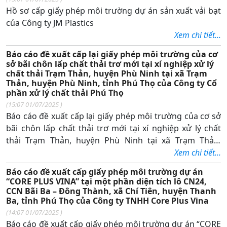
Hồ sơ cấp giấy phép môi trường dự án sản xuất vải bạt
của Công ty JM Plastics
Xem chi tiết...
Báo cáo đề xuất cấp lại giấy phép môi trường của cơ
sở bãi chôn lấp chất thải trơ mới tại xí nghiệp xử lý
chất thải Trạm Thản, huyện Phù Ninh tại xã Trạm
Thản, huyện Phù Ninh, tỉnh Phú Thọ của Công ty Cổ
phần xử lý chất thải Phú Thọ
(
15:07 01/07/2025
)
Báo cáo đề xuất cấp lại giấy phép môi trường của cơ sở
bãi chôn lấp chất thải trơ mới tại xí nghiệp xử lý chất
thải Trạm Thản, huyện Phù Ninh tại xã Trạm Thản,
huyện Phù Ninh, tỉnh Phú Thọ của Công ty Cổ phần xử
Xem chi tiết...
lý chất thải Phú Thọ
Báo cáo đề xuất cấp giấy phép môi trường dự án
“CORE PLUS VINA” tại một phần diện tích lô CN24,
CCN Bãi Ba – Đông Thành, xã Chí Tiên, huyện Thanh
Ba, tỉnh Phú Thọ của Công ty TNHH Core Plus Vina
(
14:07 01/07/2025
)
Báo cáo đề xuất cấp giấy phép môi trường dự án “CORE