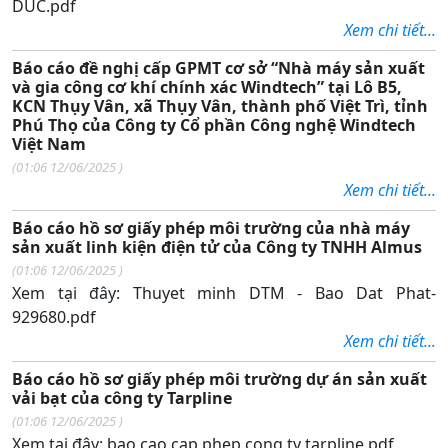
DUC.pdf
Xem chi tiết...
Báo cáo đề nghị cấp GPMT cơ sở “Nhà máy sản xuất
và gia công cơ khí chính xác Windtech” tại Lô B5,
KCN Thụy Vân, xã Thụy Vân, thành phố Việt Trì, tỉnh
Phú Thọ của Công ty Cổ phần Công nghệ Windtech
Việt Nam
(
01:06 12/06/2025
)
Xem chi tiết...
Báo cáo hồ sơ giấy phép môi trường của nhà máy
sản xuất linh kiện điện tử của Công ty TNHH Almus
(
01:06 12/06/2025
)
Xem tại đây:
Thuyet minh DTM - Bao Dat Phat-
929680.pdf
Xem chi tiết...
Báo cáo hồ sơ giấy phép môi trường dự án sản xuất
vải bạt của công ty Tarpline
(
01:06 12/06/2025
)
Xem tại đây:
bao cao cap phep cong ty tarpline.pdf