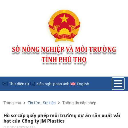
Nhảy đến nội dung
Thư điện tử
Kiến nghị phản ánh
English
Trang chủ
Tin tức - Sự kiện
Thông tin cấp phép
Hồ sơ cấp giấy phép môi trường dự án sản xuất vải
bạt của Công ty JM Plastics
(
15:07 01/07/2025
)