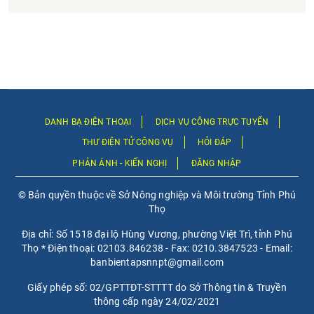
DANH BẠ ĐIỆN THOẠI
DỊCH VỤ CÔNG TRỰC TUYẾN
THƯ ĐIỆN TỬ CÔNG VỤ
HỎI ĐÁP
PHẢN ÁNH - KIẾN NGHỊ
ĐĂNG NHẬP
© Bản quyền thuộc về Sở Nông nghiệp và Môi trường Tỉnh Phú
Thọ
Địa chỉ: Số 1518 đại lộ Hùng Vương, phường Việt Trì, tỉnh Phú
Thọ * Điện thoại: 02103.846238 - Fax: 0210.3847523 - Email:
banbientapsnnpt@gmail.com
Giấy phép số: 02/GPTTĐT-STTTT do Sở Thông tin & Truyền
thông cấp ngày 24/02/2021