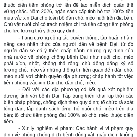
thuộc diện tiêm phòng trở lên để tạo miễn dịch quần thể
vững chắc. Năm 2026, ngân sách cấp tỉnh hỗ trợ 100% tiền
mua vắc xin Dại cho toàn bộ đàn chó, mèo nuôi trên địa bàn.
Chủ vật nuôi chỉ có trách nhiệm chi trả tiền công tiêm phòng
cho lực lượng thú y theo quy định.
- Tăng cường công tác truyền thông, tập huấn nhằm
nâng cao nhận thức của người dân về bệnh Dại, từ đó
người dân sẽ có ý thức chấp hành những quy định của
nhà nước về phòng chống bệnh Dại như nuôi chó, mèo
phải xích, nhốt, không thả rông; chủ động đăng ký số
lượng chó, mèo và những thông tin liên quan đến đàn chó,
mèo nuôi với chính quyền địa phương; chấp hành tốt việc
tiêm phòng vắc-xin Dại cho đàn chó, mèo.
- Đối với các địa phương có kết quả xét nghiệm
dương tính với bệnh Dại: Tập trung triển khai kịp thời các
biện pháp phòng, chống dịch theo quy định; tổ chức rà soát
tổng đàn, lập danh sách từng hộ nuôi chó, mèo trên địa
bàn; tổ chức tiêm phòng đạt 100% số chó, mèo thuộc diện
tiêm.
- Xử lý nghiêm vi phạm: Các hành vi vi phạm quy
định về phòng chống dịch bệnh động vật, giấu dịch, không