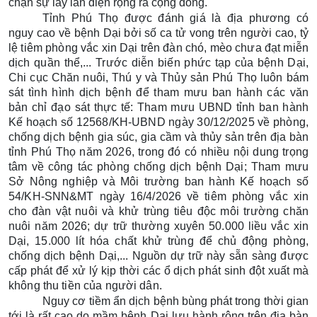
chặn sự lây lan diện rộng ra cộng đồng.
Tỉnh Phú Thọ
được đánh giá là địa phương có
nguy cao về bệnh Dại bởi số ca tử vong trên người cao, tỷ
lệ tiêm phòng vắc xin Dại trên đàn chó, mèo chưa đạt miễn
dịch quần thể,... Trước diễn biến phức tạp của bệnh Dại,
Chi cục Chăn nuôi, Thú y và Thủy sản Phú Thọ luôn bám
sát tình hình dịch bệnh để tham mưu ban hành các văn
bản chỉ đạo sát thực tế: Tham mưu UBND tỉnh ban hành
Kế hoạch số 12568/KH-UBND ngày 30/12/2025 về phòng,
chống dịch bệnh gia súc, gia cầm và thủy sản trên địa bàn
tỉnh Phú Thọ năm 2026, trong đó có nhiều nội dung trọng
tâm về công tác phòng chống dịch bệnh Dại
;
Tham mưu
Sở Nông nghiệp và Môi trường ban hành Kế hoạch số
54/KH-SNN&MT ngày 16/4/2026 về
tiêm phòng vắc xin
cho đàn vật nuôi và khử trùng tiêu độc môi trường chăn
nuôi năm 2026;
dự trữ thường xuyên 50.000 liều vắc xin
Dại, 15.000 lít hóa chất khử trùng để chủ động phòng,
chống dịch bệnh Dại,... Nguồn dự trữ này sẵn sàng được
cấp phát để xử lý kịp thời các ổ dịch phát sinh đột xuất mà
không thu tiền của người dân.
Nguy cơ tiềm ẩn dịch bệnh bùng phát trong thời gian
tới là rất cao do mầm bệnh Dại lưu hành rộng trên địa bàn