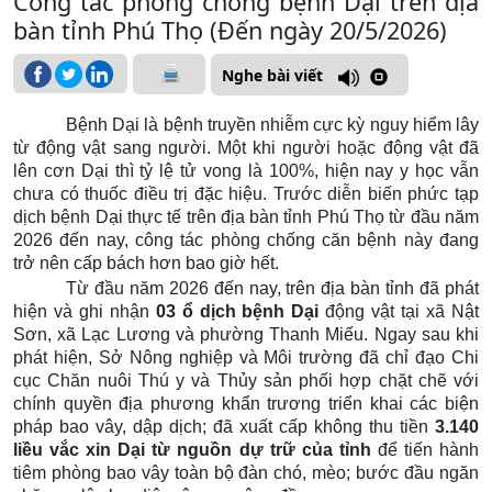
Công tác phòng chống bệnh Dại trên địa
bàn tỉnh Phú Thọ (Đến ngày 20/5/2026)
Nghe bài viết
Bệnh Dại là bệnh truyền nhiễm cực kỳ nguy hiểm lây
từ động vật sang người. Một khi người hoặc động vật đã
lên cơn Dại thì tỷ lệ tử vong là 100%, hiện nay y học vẫn
chưa có thuốc điều trị đặc hiệu. Trước diễn biến phức tạp
dịch bệnh Dại thực tế trên địa bàn tỉnh Phú Thọ từ đầu năm
2026 đến nay, công tác phòng chống căn bệnh này đang
trở nên cấp bách hơn bao giờ hết.
Từ đầu năm 2026 đến nay, trên địa bàn tỉnh đã phát
hiện và ghi nhận
03 ổ dịch bệnh Dại
động vật tại xã Nật
Sơn, xã Lạc Lương và phường Thanh Miếu. Ngay sau khi
phát hiện, Sở Nông nghiệp và Môi trường đã chỉ đạo Chi
cục Chăn nuôi Thú y và Thủy sản phối hợp chặt chẽ với
chính quyền địa phương khẩn trương triển khai các biện
pháp bao vây, dập dịch; đã xuất cấp không thu tiền
3.140
liều vắc xin Dại từ nguồn dự trữ của tỉnh
để tiến hành
tiêm phòng bao vây toàn bộ đàn chó, mèo; bước đầu ngăn