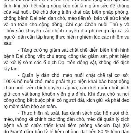
tỉnh, khi thời tiết nắng nóng kéo dài làm giảm sức đề kháng
của vật nuôi.
Để chủ động triển khai các biện pháp phòng,
chống bệnh Dại trên đàn chó, mèo tiến tới bảo vệ sức khỏe
và an toàn cho cộng đồng, Chi cục Chăn nuôi Thú y và
Thủy sản khuyến cáo chính quyền địa phương cấp xã và
người dân cần tập trung thực hiện nghiêm túc các nhiệm vụ
sau:
-
Tăng cường giám sát chặt chẽ diễn biến tình hình
bệnh Dại động vật;
chú trọng công tác giám sát, phát hiện
và xử lý sớm các ổ dịch Dại trên động vật, không để dịch
lây lan.
- Quản lý đàn chó, mèo nuôi chặt chẽ tại cơ sở:
100% hộ nuôi chó, mèo phải thực hiện khai báo hoạt động
chăn nuôi với chính quyền cấp xã; cam kết nuôi nhốt, xích
giữ con vật trong khuôn viên gia đình. Khi đưa chó ra nơi
công cộng bắt buộc phải có người dắt, xích giữ và phải đeo
rọ mõm đảm bảo an toàn.
- Thực hiện rà soát, lập danh sách các hộ nuôi chó,
mèo, thống kê chính xác tổng đàn chó, mèo để quản lý dịch
bệnh và tổ chức triển khai tiêm phòng vắc-xin Dại (02
đợt/năm) đảm bảo tỷ lệ tiêm phòng
đạt trên 80 % tổng đàn