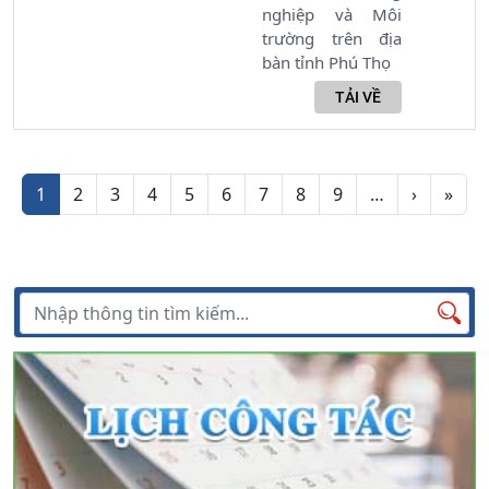
nghiệp và Môi
trường trên địa
bàn tỉnh Phú Thọ
Phân trang
Trang ti
Tran
1
2
3
4
5
6
7
8
9
…
›
»
Tìm kiếm
Tìm
kiếm