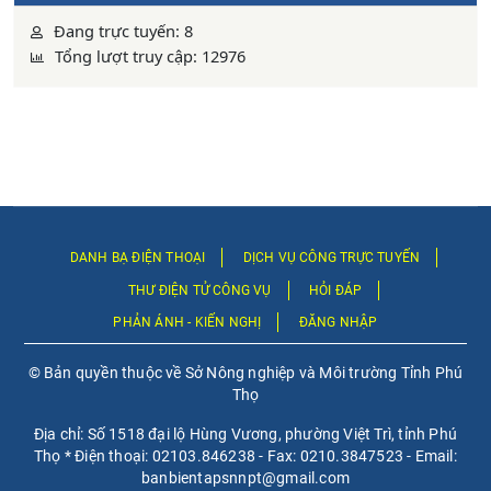
Đang trực tuyến: 8
Tổng lượt truy cập: 12976
DANH BẠ ĐIỆN THOẠI
DỊCH VỤ CÔNG TRỰC TUYẾN
THƯ ĐIỆN TỬ CÔNG VỤ
HỎI ĐÁP
PHẢN ÁNH - KIẾN NGHỊ
ĐĂNG NHẬP
© Bản quyền thuộc về Sở Nông nghiệp và Môi trường Tỉnh Phú
Thọ
Địa chỉ: Số 1518 đại lộ Hùng Vương, phường Việt Trì, tỉnh Phú
Thọ * Điện thoại: 02103.846238 - Fax: 0210.3847523 - Email:
banbientapsnnpt@gmail.com