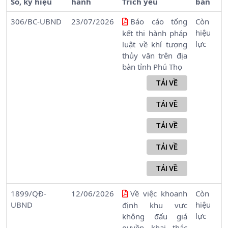
Số, ký hiệu
hành
Trích yếu
bản
306/BC-UBND
23/07/2026
Báo cáo tổng
Còn
hiệu
kết thi hành pháp
lực
luật về khí tượng
thủy văn trên địa
bàn tỉnh Phú Thọ
1899/QĐ-
12/06/2026
Về việc khoanh
Còn
UBND
hiệu
định khu vực
lực
không đấu giá
quyền khai thác