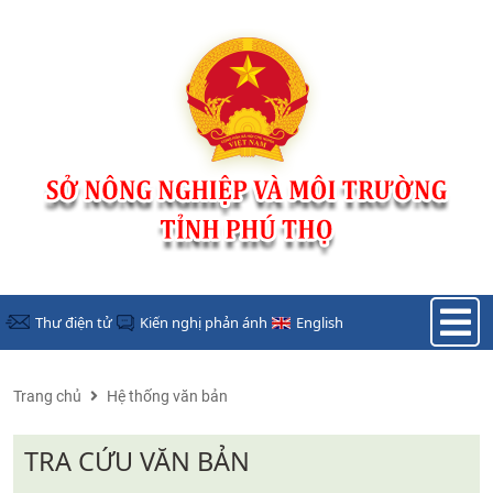
Nhảy đến nội dung
Thư điện tử
Kiến nghị phản ánh
English
Trang chủ
Hệ thống văn bản
TRA CỨU VĂN BẢN