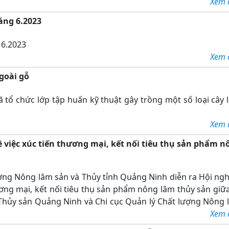
c kỹ thuật nên cây lúa sinh trưởng, phát triển tốt, cho m
Xem ch
háng 6.2023
 6.2023
Xem ch
goài gỗ
tổ chức lớp tập huấn kỹ thuật gây trồng một số loại cây 
Xem ch
ề việc xúc tiến thương mại, kết nối tiêu thụ sản phẩm n
ợng Nông lâm sản và Thủy tỉnh Quảng Ninh diễn ra Hội nghị
ương mại, kết nối tiêu thụ sản phẩm nông lâm thủy sản giữ
 Thủy sản Quảng Ninh và Chi cục Quản lý Chất lượng Nông 
Xem ch