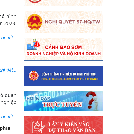
mô hình
ạn 2023-
i tiết...
i tiết...
sở quan
 nghiệp
i tiết...
 phía