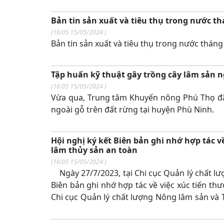
thời tiết, đẩy mạnh ứng dụng tiến bộ khoa họ
bội thu.
Bản tin sản xuất và tiêu thụ trong nước t
(
16:05 15/05/2024
)
Bản tin sản xuất và tiêu thụ trong nước tháng
Tập huấn kỹ thuật gây trồng cây lâm sản n
(
16:05 15/05/2024
)
Vừa qua, Trung tâm Khuyến nông Phú Thọ đã 
ngoài gỗ trên đất rừng tại huyện Phù Ninh.
Hội nghị ký kết Biên bản ghi nhớ hợp tác v
lâm thủy sản an toàn
(
16:05 15/05/2024
)
Ngày 27/7/2023, tại Chi cục Quản lý chất lư
Biên bản ghi nhớ hợp tác về việc xúc tiến th
Chi cục Quản lý chất lượng Nông lâm sản và
và Thủy sản Phú Thọ.