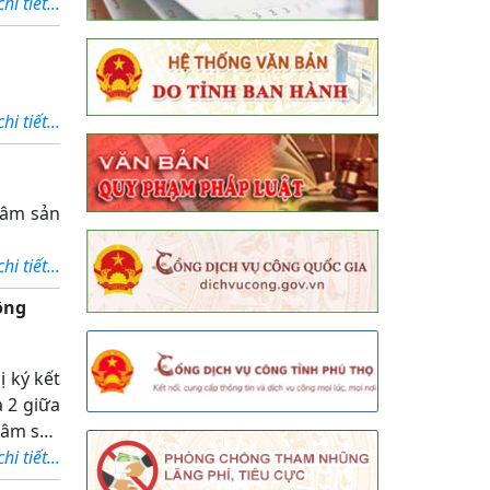
ùa vàng
i tiết...
i tiết...
lâm sản
i tiết...
ông
 ký kết
a 2 giữa
lâm sản
i tiết...