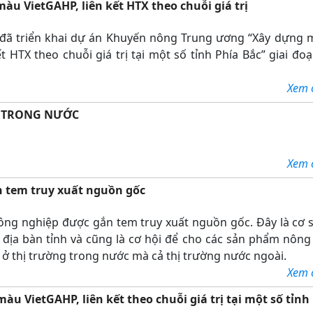
màu VietGAHP, liên kết HTX theo chuỗi giá trị
ã triển khai dự án Khuyến nông Trung ương “Xây dựng 
t HTX theo chuỗi giá trị tại một số tỉnh Phía Bắc” giai đo
Xem ch
N TRONG NƯỚC
Xem ch
n tem truy xuất nguồn gốc
nông nghiệp được gắn tem truy xuất nguồn gốc. Đây là cơ 
 địa bàn tỉnh và cũng là cơ hội để cho các sản phẩm nông
 thị trường trong nước mà cả thị trường nước ngoài.
Xem ch
àu VietGAHP, liên kết theo chuỗi giá trị tại một số tỉnh