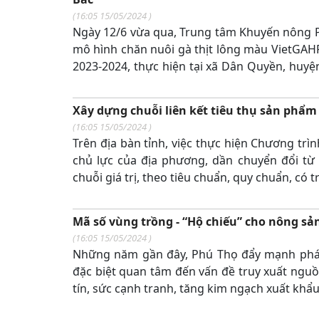
(
16:05 15/05/2024
)
Ngày 12/6 vừa qua, Trung tâm Khuyến nông P
mô hình chăn nuôi gà thịt lông màu VietGAHP, 
2023-2024, thực hiện tại xã Dân Quyền, huy
án Khuyến nông Trung ương được phối hợp tr
tâm Khuyến nông Hải Phòng.
Xây dựng chuỗi liên kết tiêu thụ sản phẩ
(
16:05 15/05/2024
)
Trên địa bàn tỉnh, việc thực hiện Chương t
chủ lực của địa phương, dần chuyển đổi từ
chuỗi giá trị, theo tiêu chuẩn, quy chuẩn, có
Mã số vùng trồng - “Hộ chiếu” cho nông sả
(
16:05 15/05/2024
)
Những năm gần đây, Phú Thọ đẩy mạnh phát t
đặc biệt quan tâm đến vấn đề truy xuất ng
tín, sức cạnh tranh, tăng kim ngạch xuất khẩ