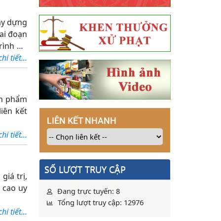
ây dựng
iai đoạn
rình dự
à Trung
i tiết...
ản phẩm
iên kết
LIÊN KẾT NHANH
i tiết...
SỐ LƯỢT TRUY CẬP
iá trị,
 cao uy
Đang trực tuyến: 8
Tổng lượt truy cập: 12976
i tiết...