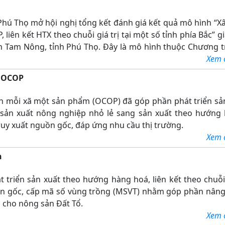
hú Thọ mở hội nghị tổng kết đánh giá kết quả mô hình “X
liên kết HTX theo chuỗi giá trị tại một số tỉnh phía Bắc” g
ện Tam Nông, tỉnh Phú Thọ. Đây là mô hình thuộc Chương t
iển khai thực hiện giữa Trung tâm Khuyến nông Phú Thọ v
Xem ch
m OCOP
rình mỗi xã một sản phẩm (OCOP) đã góp phần phát triển s
 sản xuất nông nghiệp nhỏ lẻ sang sản xuất theo hướng l
 truy xuất nguồn gốc, đáp ứng nhu cầu thị trường.
Xem ch
n
riển sản xuất theo hướng hàng hoá, liên kết theo chuỗi g
uồn gốc, cấp mã số vùng trồng (MSVT) nhằm góp phần nâng
u cho nông sản Đất Tổ.
Xem ch