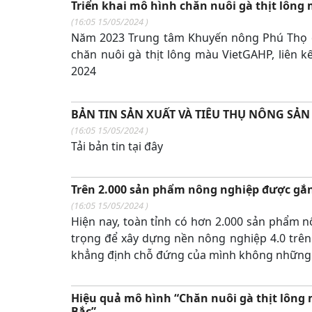
Triển khai mô hình chăn nuôi gà thịt lông 
(
16:05 15/05/2024
)
Năm 2023 Trung tâm Khuyến nông Phú Thọ đ
chăn nuôi gà thịt lông màu VietGAHP, liên kế
2024
BẢN TIN SẢN XUẤT VÀ TIÊU THỤ NÔNG SẢ
(
16:05 15/05/2024
)
Tải bản tin tại đây
Trên 2.000 sản phẩm nông nghiệp được gắ
(
16:05 15/05/2024
)
Hiện nay, toàn tỉnh có hơn 2.000 sản phẩm 
trọng để xây dựng nền nông nghiệp 4.0 trên
khẳng định chỗ đứng của mình không những ở
Hiệu quả mô hình “Chăn nuôi gà thịt lông m
Bắc”