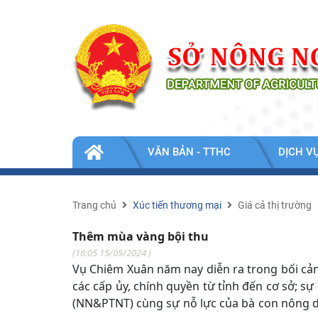
Nhảy đến nội dung
TIN
VĂN BẢN - TTHC
DỊCH V
TỨC
-
SỰ
KIỆN
Trang chủ
Xúc tiến thương mại
Giá cả thị trường
Thêm mùa vàng bội thu
(
16:05 15/05/2024
)
Vụ Chiêm Xuân năm nay diễn ra trong bối cả
các cấp ủy, chính quyền từ tỉnh đến cơ sở; s
(NN&PTNT) cùng sự nỗ lực của bà con nông d