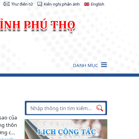
Thư điện tử
Kiến nghị phản ánh
English
DANH MỤC
Tìm kiếm
Tìm
sao của
kiếm
ông thôn
ờng của