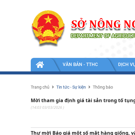
Nhảy đến nội dung
TIN
VĂN BẢN - TTHC
DỊCH V
TỨC
-
SỰ
KIỆN
Trang chủ
Tin tức - Sự kiện
Thông báo
Mời tham gia định giá tài sản trong tố tụn
(
14:03 03/03/2026
)
Thư mời Báo giá một số mặt hàng giống, v