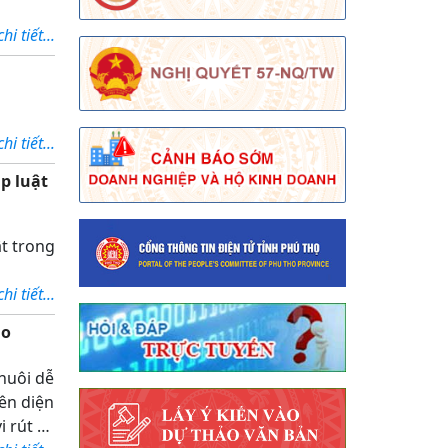
i tiết...
i tiết...
p luật
t trong
i tiết...
ão
nuôi dễ
ên diện
i rút và