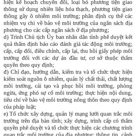
hiện kế hoạch chuyển đổi, loại bỏ phương tiện giao
thông sử dụng nhiên liệu hóa thạch, phương tiện giao
thông gây ô nhiễm môi trường; phân định cụ thể các
nhiệm vụ chi về bảo vệ môi trường của ngân sách địa
phương cho các cấp ngân sách ở địa phương;
d) Trình Chủ tịch Ủy ban nhân dân tỉnh phê duyệt kết
quả thẩm định báo cáo đánh giá tác động môi trường;
cấp, cấp đổi, điều chỉnh, cấp lại, thu hồi giấy phép môi
trường đối với các dự án đầu tư, cơ sở thuộc thẩm
quyền theo quy định;
đ) Chỉ đạo, hướng dẫn, kiểm tra và tổ chức thực hiện
kiểm soát nguồn ô nhiễm, quản lý chất thải, chất lượng
môi trường, cải tạo và phục hồi môi trường, phòng
ngừa, ứng phó sự cố môi trường; thực hiện nội dung,
tiêu chí về bảo vệ môi trường nông thôn theo quy định
của pháp luật;
e) Tổ chức xây dựng, quản lý mạng lưới quan trắc môi
trường trên địa bàn tỉnh; xây dựng, trình cấp có thẩm
quyền phê duyệt và tổ chức thực hiện các chương trình
quan trắc môi trường của địa phương; thông tin, cảnh