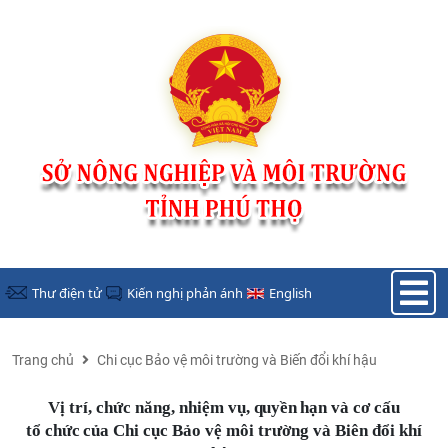
Nhảy đến nội dung
Thư điện tử
Kiến nghị phản ánh
English
Trang chủ
Chi cục Bảo vệ môi trường và Biến đổi khí hậu
Vị trí,
chức
năng,
nhiệm
vụ,
quyền
hạn
và
cơ
cấu
tổ
chức
của Chi cục Bảo vệ môi trường và Biên đổi khí