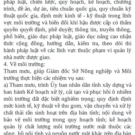
pháp luật, chiến lược, quy hoạch, kế hoạch, chương
trình, đề án, dự án, tiêu chuẩn quốc gia, quy chuẩn kỹ
thuật quốc gia, định mức kinh tế - kỹ thuật trong lĩnh
vực môi trường và biến đổi khí hậu được cấp có thẩm
quyền quyết định, phê duyệt; thông tin, truyền thông,
phổ biến, giáo dục pháp luật, giáo dục nâng cao nhận
thức cộng đồng, hướng dẫn, kiểm tra, theo dõi thi
hành pháp luật về các lĩnh vực thuộc phạm vi quản lý
nhà nước được giao.
4. Về môi trường:
Tham mưu, giúp Giám đốc Sở Nông nghiệp và Môi
trường thực hiện các nhiệm vụ sau:
a) Tham mưu, trình Ủy ban nhân dân tỉnh xây dựng và
ban hành Kế hoạch xử lý, cải tạo và phục hồi ô nhiễm
môi trường đất đặc biệt nghiêm trọng; quy định định
mức kinh tế, kỹ thuật về thu gom, vận chuyển và xử lý
chất thải rắn sinh hoạt trên địa bàn tỉnh; nội dung về
bảo vệ môi trường trong quy hoạch tỉnh; kế hoạch
quản lý chất lượng môi trường nước mặt thuộc các
sông, hồ nội tỉnh và nguồn nước mặt khác trên địa bàn