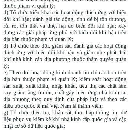
thuộc phạm vi quản lý;
d) Tổ chức triển khai các hoạt động thích ứng với biến
đổi khí hậu; đánh giá tác động, tính dễ bị tổn thương,
rủi ro, tổn thất và thiệt hại do biến đổi khí hậu; xây
dựng các giải pháp ứng phó với biến đổi khí hậu trên
địa bàn thuộc phạm vi quản lý;
đ) Tổ chức theo dõi, giám sát, đánh giá các hoạt động
thích ứng với biến đổi khí hậu và giảm nhẹ phát thải
khí nhà kính cấp địa phương thuộc thẩm quyền quản
lý;
e) Theo dõi hoạt động kinh doanh tín chỉ các-bon trên
địa bàn thuộc phạm vi quản lý; kiểm soát hoạt động
sản xuất, xuất khẩu, nhập khẩu, tiêu thụ các chất làm
suy giảm tầng ô-dôn, chất gây hiệu ứng nhà kính tại
địa phương theo quy định của pháp luật và theo các
điều ước quốc tế mà Việt Nam là thành viên;
g) Tổ chức điều tra, khảo sát, thu thập thông tin, dữ
liệu phục vụ kiểm kê khí nhà kính cấp quốc gia và cập
nhật cơ sở dữ liệu quốc gia;