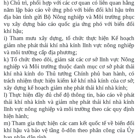
h) Chủ trì, phối hợp với các cơ quan có liên quan hằng
năm lập báo cáo về ứng phó với biến đổi khí hậu trên
địa bàn tỉnh gửi Bộ Nông nghiệp và Môi trường phục
vụ xây dựng báo cáo quốc gia ứng phó với biến đổi
khí hậu;
i) Tham mưu xây dựng, tổ chức thực hiện Kế hoạch
giảm nhẹ phát thải khí nhà kính lĩnh vực nông nghiệp
và môi trường cấp địa phương;
k) Tổ chức theo dõi, giám sát các cơ sở lĩnh vực Nông
nghiệp và Môi trường thuộc danh mục cơ sở phát thải
khí nhà kính do Thủ tướng Chính phủ ban hành, có
trách nhiệm thực hiện kiểm kê khí nhà kính của cơ sở;
xây dựng kế hoạch giảm nhẹ phát thải khí nhà kính;
l) Thực hiện đầy đủ chế độ thông tin, báo cáo về phát
thải khí nhà kính và giảm nhẹ phát thải khí nhà kính
lĩnh vực nông nghiệp và môi trường theo các quy định
hiện hành;
m) Tham gia thực hiện các cam kết quốc tế về biến đổi
khí hậu và bảo vệ tầng ô-dôn theo phân công của Ủy
ban nhân dân tỉnh.