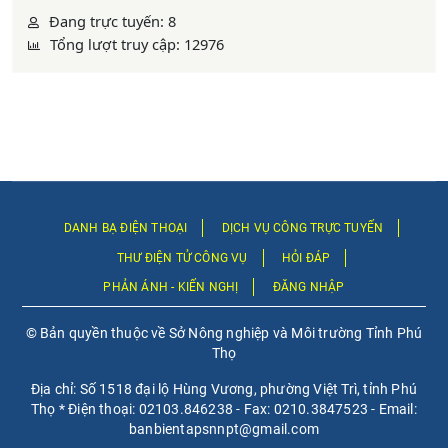
Đang trực tuyến: 8
Tổng lượt truy cập: 12976
DANH BẠ ĐIỆN THOẠI
DỊCH VỤ CÔNG TRỰC TUYẾN
THƯ ĐIỆN TỬ CÔNG VỤ
HỎI ĐÁP
PHẢN ÁNH - KIẾN NGHỊ
ĐĂNG NHẬP
© Bản quyền thuộc về Sở Nông nghiệp và Môi trường Tỉnh Phú
Thọ
Địa chỉ: Số 1518 đại lộ Hùng Vương, phường Việt Trì, tỉnh Phú
Thọ * Điện thoại: 02103.846238 - Fax: 0210.3847523 - Email:
banbientapsnnpt@gmail.com