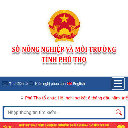
Nhảy đến nội dung
Thư điện tử
Kiến nghị phản ánh
English
ú Thọ tổ chức Hội nghị sơ kết 6 tháng đầu năm, triển khai nhiệm vụ
Tìm kiếm
Tìm
kiếm