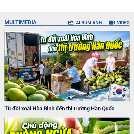
Đê điều và phòng chống thiên tai
MULTIMEDIA
ALBUM ẢNH
VIDEO
Phát triển nông thôn
Chất lượng, chế biến và thị trường
Khuyến nông
Đất đai
Từ đồi xoài Hòa Bình đến thị trường Hàn Quốc
Tài nguyên nước