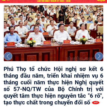
P,
Phú Thọ tổ chức Hội nghị sơ kết 6
S
ất
tháng đầu năm, triển khai nhiệm vụ 6
c
tháng cuối năm thực hiện Nghị quyết
d
số 57-NQ/TW của Bộ Chính trị với
t
quyết tâm thực hiện nguyên tắc "6 rõ",
tạo thực chất trong chuyển đổi số