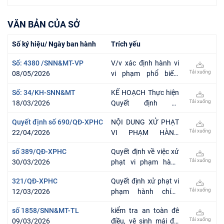
cầu phòng, chống thiên tai
chức trên địa bàn tỉnh Phú
đối với công trình, nhà ở
Thọ
VĂN BẢN CỦA SỞ
thuộc quyền sở hữu của hộ
gia đình, cá nhân trên địa
Số ký hiệu/ Ngày ban hành
Trích yếu
bàn tỉnh Phú Thọ
Số: 4380 /SNN&MT-VP
V/v xác định hành vi
08/05/2026
vi phạm phổ biến,
ngưỡng nguy cơ và
Số: 34/KH-SNN&MT
KẾ HOẠCH Thực hiện
thời hạn pháp lý mà
18/03/2026
Quyết định số
doanh nghiệp, hộ kinh
1169/QĐ-TTg ngày
doanh cần tuân thủ
Quyết định số 690/QĐ-XPHC
NỘI DUNG XỬ PHẠT
16/6/2025 của Thủ
22/04/2026
VI PHẠM HÀNH
tướng Chính phủ phê
CHÍNH TRONG LĨNH
duyệt Chương trình
số 389/QĐ-XPHC
Quyết định về việc xử
VỰC BẢO VỆ MÔI
“Đẩy mạnh truyền
30/03/2026
phạt vi phạm hành
TRƯỜNG ĐỐI VỚI
thông thực hiện Nghị
chính đối với Công ty
CÔNG TY CỔ PHẦN
quyết số 57-NQ/TW
321/QĐ-XPHC
Quyết định xử phạt vi
TNHH K-Tarp Vina
THƯƠNG MẠI VÀ SẢN
ngày 22/12/2024 của
12/03/2026
phạm hành chính
XUẤT SƠN LÂM
Bộ Chính trị về đột
trong lĩnh vực bảo vệ
phá phát triển khoa
số 1858/SNN&MT-TL
kiểm tra an toàn đê
môi trường đối với
học, công nghệ, đổi
09/03/2026
điều, vệ sinh mái đê,
Công ty TNHH