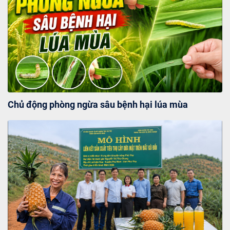
Địa chất và khoáng sản
Môi trường
Biến đổi khí hậu
Chủ động phòng ngừa sâu bệnh hại lúa mùa
Bảo tồn và đa dạng sinh học
Khí tượng thủy văn
Đo đạc, bản đồ và thông tin địa lý