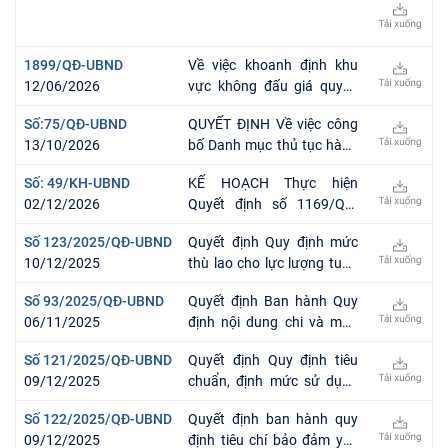
1899/QĐ-UBND
Về việc khoanh định khu
12/06/2026
vực không đấu giá quyền
khai thác khoáng sản
Số:75/QĐ-UBND
QUYẾT ĐỊNH Về việc công
thuộc thẩm quyền cấp
13/10/2026
bố Danh mục thủ tục hành
phép của Chủ tịch Ủy ban
chính được sửa đổi, bổ
nhân dân tỉnh Phú Thọ đối
Số: 49/KH-UBND
KẾ HOẠCH Thực hiện
sung lĩnh vực trồng trọt và
với các khu vực khoáng
02/12/2026
Quyết định số 1169/QĐ-
bảo vệ thực vật thuộc
sản đá vôi, sét làm nguyên
TTg ngày 16/6/2025 của
thẩm quyền giải quyết của
liệu sản xuất xi măng và
Số 123/2025/QĐ-UBND
Quyết định Quy định mức
Thủ tướng Chính phủ phê
cấp tỉnh trên địa bàn tỉnh
khoáng sản là phụ gia điều
10/12/2025
thù lao cho lực lượng tuần
duyệt Chương trình “Đẩy
Phú Thọ
chỉnh làm xi măng đã xác
tra, canh gác đê trong mùa
mạnh truyền thông thực
định trong quy hoạch
Số 93/2025/QĐ-UBND
Quyết định Ban hành Quy
lũ trên địa bàn tỉnh Phú Thọ
hiện Nghị quyết số 57-
khoáng sản nhóm II trên
06/11/2025
định nội dung chi và mức
NQ/TW ngày 22/12/2024
địa bàn tỉnh Phú Thọ
chi của Quỹ Phòng, chống
của Bộ Chính trị về đột phá
Số 121/2025/QĐ-UBND
Quyết định Quy định tiêu
thiên tai tỉnh Phú Thọ
phát triển khoa học, công
09/12/2025
chuẩn, định mức sử dụng
nghệ, đổi mới sáng tạo và
vật tư, trang thiết bị chuyên
chuyển đổi số quốc gia đến
Số 122/2025/QĐ-UBND
Quyết định ban hành quy
dùng phòng, chống thiên
năm 2030”
09/12/2025
định tiêu chí bảo đảm yêu
tai của các cơ quan, tổ