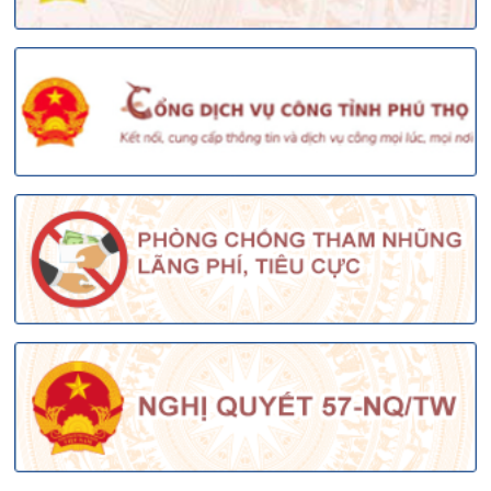
doanh trong lĩnh vực Nông nghiệp và môi trường
Chủ động ngăn ngừa nguy cơ xâm nhiễm vi rút
LMLM serotype SAT1
Chi cục Bảo vệ Môi trường và Biến đổi Khí hậu tổ
chức lễ phát động hưởng ứng ngày Môi trường
thế giới năm 2026