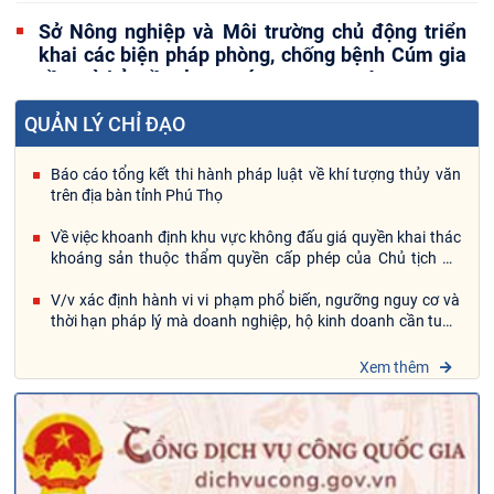
Sở Nông nghiệp và Môi trường chủ động triển
khai các biện pháp phòng, chống bệnh Cúm gia
cầm và Lở mồm long móng serotype A
QUẢN LÝ CHỈ ĐẠO
UBND xã Thái Hoà tổ chức hội nghị tham gia ý
kiến xây dựng Kế hoạch thực hiện mô hình Làng
Báo cáo tổng kết thi hành pháp luật về khí tượng thủy văn
nông nghiệp tuần hoàn giai đoạn 2026-2030
trên địa bàn tỉnh Phú Thọ
Sở Nông nghiệp và Môi trường triển khai cấp cá
Về việc khoanh định khu vực không đấu giá quyền khai thác
khoáng sản thuộc thẩm quyền cấp phép của Chủ tịch Ủy
giống thực hiện mô hình nuôi thử nghiệm giống
ban nhân dân tỉnh Phú Thọ đối với các khu vực khoáng sản
cá chép Hungary tại Hồ Hòa Bình
đá vôi, sét làm nguyên liệu sản xuất xi măng và khoáng sản
V/v xác định hành vi vi phạm phổ biến, ngưỡng nguy cơ và
là phụ gia điều chỉnh làm xi măng đã xác định trong quy
thời hạn pháp lý mà doanh nghiệp, hộ kinh doanh cần tuân
Phó Chủ tịch UBND tỉnh Đinh Công Sứ kiểm tra
hoạch khoáng sản nhóm II trên địa bàn tỉnh Phú Thọ
thủ
thực địa các khu vực sạt lở bờ sông tại khu vực
Xem thêm
Vĩnh Phúc
Hội nghị Tập huấn thực hiện quy định pháp luật
mới về phân quyền, phân cấp, cắt giảm đơn giản
hóa thủ tục hành chính, điều kiện đầu tư kinh