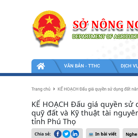
Nhảy đến nội dung
TIN
VĂN BẢN - TTHC
DỊCH V
TỨC
-
SỰ
KIỆN
Trang chủ
KẾ HOẠCH Đấu giá quyền sử dụng đất năm 2
KẾ HOẠCH Đấu giá quyền sử d
quỹ đất và Kỹ thuật tài nguyê
tỉnh Phú Thọ
Chia sẻ:
In bài viết
Nghe 