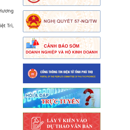
 Hương
ệt Trì,