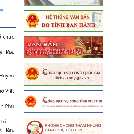
sx
ổ chức
ạ Hòa,
 Huyện
ố Việt
nh Phú
Trì
t Hàn,