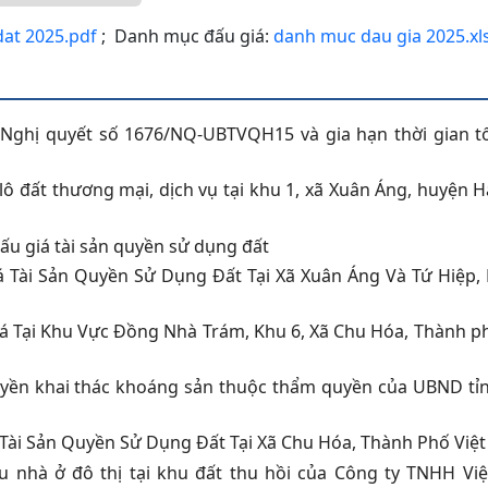
dat 2025.pdf
; Danh mục đấu giá:
danh muc dau gia 2025.xl
eo Nghị quyết số 1676/NQ-UBTVQH15 và gia hạn thời gian t
ô đất thương mại, dịch vụ tại khu 1, xã Xuân Áng, huyện H
ấu giá tài sản quyền sử dụng đất
 Tài Sản Quyền Sử Dụng Đất Tại Xã Xuân Áng Và Tứ Hiệp,
 Tại Khu Vực Đồng Nhà Trám, Khu 6, Xã Chu Hóa, Thành ph
uyền khai thác khoáng sản thuộc thẩm quyền của UBND tỉ
ài Sản Quyền Sử Dụng Đất Tại Xã Chu Hóa, Thành Phố Việt 
u nhà ở đô thị tại khu đất thu hồi của Công ty TNHH Việ