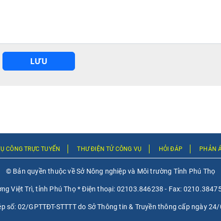
LƯU
VỤ CÔNG TRỰC TUYẾN
THƯ ĐIỆN TỬ CÔNG VỤ
HỎI ĐÁP
PHẢN Á
© Bản quyền thuộc về Sở Nông nghiệp và Môi trường Tỉnh Phú Thọ
ờng Việt Trì, tỉnh Phú Thọ * Điện thoại: 02103.846238 - Fax: 0210.38
ép số: 02/GPTTĐT-STTTT do Sở Thông tin & Truyền thông cấp ngày 24