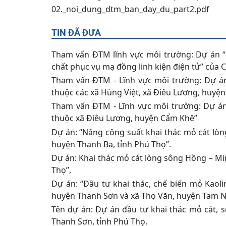
02._noi_dung_dtm_ban_day_du_part2.pdf
TIN ĐÃ ĐƯA
Tham vấn ĐTM lĩnh vực môi trường: Dự án “G
chất phục vụ mạ đồng linh kiện điện tử” của
Tham vấn ĐTM - Lĩnh vực môi trường: Dự án
thuộc các xã Hùng Việt, xã Điêu Lương, huyệ
Tham vấn ĐTM - Lĩnh vực môi trường: Dự án
thuộc xã Điêu Lương, huyện Cẩm Khê”
Dự án: “Nâng công suất khai thác mỏ cát lò
huyện Thanh Ba, tỉnh Phú Thọ”.
Dự án: Khai thác mỏ cát lòng sông Hồng – Mi
Thọ”,
Dự án: “Đầu tư khai thác, chế biến mỏ Kaolin
huyện Thanh Sơn và xã Thọ Văn, huyện Tam N
Tên dự án: Dự án đầu tư khai thác mỏ cát, 
Thanh Sơn, tỉnh Phú Thọ.