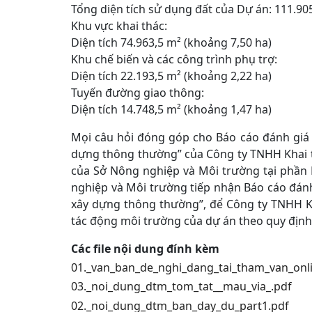
Tổng diện tích sử dụng đất của Dự án: 111.90
Khu vực khai thác:
Diện tích 74.963,5 m² (khoảng 7,50 ha)
Khu chế biến và các công trình phụ trợ:
Diện tích 22.193,5 m² (khoảng 2,22 ha)
Tuyến đường giao thông:
Diện tích 14.748,5 m² (khoảng 1,47 ha)
Mọi câu hỏi đóng góp cho Báo cáo đánh giá t
dựng thông thường” của Công ty TNHH Khai thá
của Sở Nông nghiệp và Môi trường tại phần
nghiệp và Môi trường tiếp nhận Báo cáo đánh 
xây dựng thông thường”, để Công ty TNHH Kh
tác động môi trường của dự án theo quy định
Các file nội dung đính kèm
01._van_ban_de_nghi_dang_tai_tham_van_onl
03._noi_dung_dtm_tom_tat__mau_via_.pdf
02._noi_dung_dtm_ban_day_du_part1.pdf