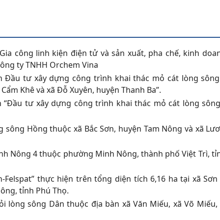
ia công linh kiện điện tử và sản xuất, pha chế, kinh doa
 Công ty TNHH Orchem Vina
 Đầu tư xây dựng công trình khai thác mỏ cát lòng sôn
n Cẩm Khê và xã Đỗ Xuyên, huyện Thanh Ba”.
 “Đầu tư xây dựng công trình khai thác mỏ cát lòng sôn
ng sông Hồng thuộc xã Bắc Sơn, huyện Tam Nông và xã Lươ
nh Nông 4 thuộc phường Minh Nông, thành phố Việt Trì, tỉ
-Felspat” thực hiện trên tổng diện tích 6,16 ha tại xã Sơ
ông, tỉnh Phú Thọ.
sỏi lòng sông Dân thuộc địa bàn xã Văn Miếu, xã Võ Miếu,