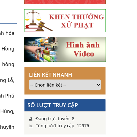
nh hóa
g Hồng
g hồng
LIÊN KẾT NHANH
ng Lỗ,
nh Phú
SỐ LƯỢT TRUY CẬP
n Hùng,
Đang trực tuyến: 8
Tổng lượt truy cập: 12976
 huyện