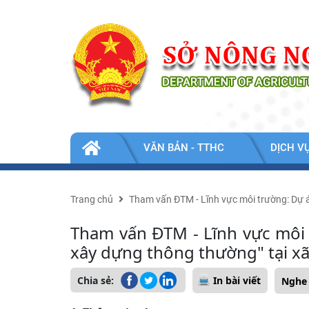
Nhảy đến nội dung
TIN
VĂN BẢN - TTHC
DỊCH V
TỨC
-
SỰ
KIỆN
Trang chủ
Tham vấn ĐTM - Lĩnh vực môi trường: Dự án
Tham vấn ĐTM - Lĩnh vực môi t
xây dựng thông thường" tại xã
Chia sẻ:
In bài viết
Nghe 