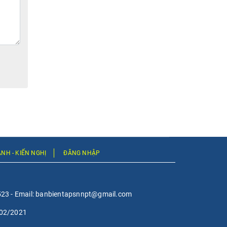
NH - KIẾN NGHỊ
ĐĂNG NHẬP
47523 - Email: banbientapsnnpt@gmail.com
/02/2021