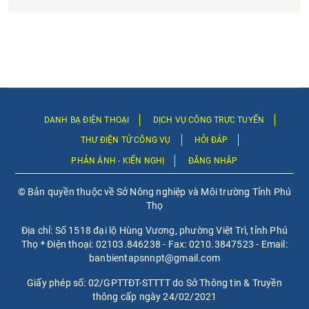
DANH BẠ ĐIỆN THOẠI
DỊCH VỤ CÔNG TRỰC TUYẾN
THƯ ĐIỆN TỬ CÔNG VỤ
HỎI ĐÁP
PHẢN ÁNH - KIẾN NGHỊ
ĐĂNG NHẬP
© Bản quyền thuộc về Sở Nông nghiệp và Môi trường Tỉnh Phú
Thọ
Địa chỉ: Số 1518 đại lộ Hùng Vương, phường Việt Trì, tỉnh Phú
Thọ * Điện thoại: 02103.846238 - Fax: 0210.3847523 - Email:
banbientapsnnpt@gmail.com
Giấy phép số: 02/GPTTĐT-STTTT do Sở Thông tin & Truyền
thông cấp ngày 24/02/2021