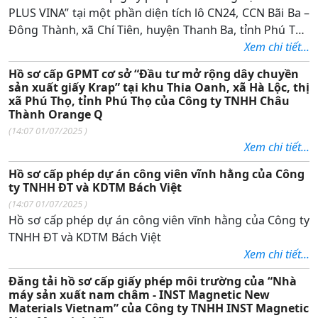
PLUS VINA” tại một phần diện tích lô CN24, CCN Bãi Ba –
Đông Thành, xã Chí Tiên, huyện Thanh Ba, tỉnh Phú Thọ
của Công ty TNHH Core Plus Vina
Xem chi tiết...
Hồ sơ cấp GPMT cơ sở “Đầu tư mở rộng dây chuyền
sản xuất giấy Krap” tại khu Thia Oanh, xã Hà Lộc, thị
xã Phú Thọ, tỉnh Phú Thọ của Công ty TNHH Châu
Thành Orange Q
(
14:07 01/07/2025
)
Xem chi tiết...
Hồ sơ cấp phép dự án công viên vĩnh hằng của Công
ty TNHH ĐT và KDTM Bách Việt
(
14:07 01/07/2025
)
Hồ sơ cấp phép dự án công viên vĩnh hằng của Công ty
TNHH ĐT và KDTM Bách Việt
Xem chi tiết...
Đăng tải hồ sơ cấp giấy phép môi trường của “Nhà
máy sản xuất nam châm - INST Magnetic New
Materials Vietnam” của Công ty TNHH INST Magnetic