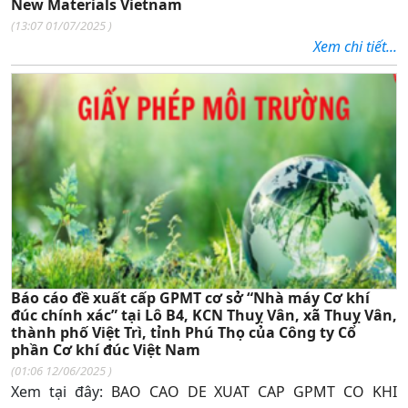
New Materials Vietnam
(
13:07 01/07/2025
)
Xem chi tiết...
Báo cáo đề xuất cấp GPMT cơ sở “Nhà máy Cơ khí
đúc chính xác” tại Lô B4, KCN Thuỵ Vân, xã Thuỵ Vân,
thành phố Việt Trì, tỉnh Phú Thọ của Công ty Cổ
phần Cơ khí đúc Việt Nam
(
01:06 12/06/2025
)
Xem tại đây:
BAO CAO DE XUAT CAP GPMT CO KHI