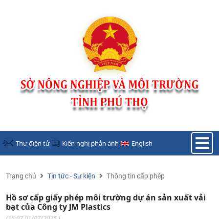
Nhảy đến nội dung
Thư điện tử
Kiến nghị phản ánh
English
Trang chủ
Tin tức - Sự kiện
Thông tin cấp phép
Hồ sơ cấp giấy phép môi trường dự án sản xuất vải
bạt của Công ty JM Plastics
(
15:07 01/07/2025
)