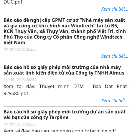
DUC.pdf
Xem chi tiết...
Báo cáo đề nghị cấp GPMT cơ sở “Nhà máy sản xuất
và gia công cơ khí chính xác Windtech” tại Lô B5,
KCN Thụy Vân, xã Thụy Vân, thành phố Việt Trì, tỉnh
Phú Thọ của Công ty Cổ phần Công nghệ Windtech
Việt Nam
(
01:06 12/06/2025
)
Xem chi tiết...
Báo cáo hồ sơ giấy phép môi trường của nhà máy
sản xuất linh kiện điện tử của Công ty TNHH Almus
(
01:06 12/06/2025
)
Xem tại đây:
Thuyet minh DTM - Bao Dat Phat-
929680.pdf
Xem chi tiết...
Báo cáo hồ sơ giấy phép môi trường dự án sản xuất
vải bạt của công ty Tarpline
(
01:06 12/06/2025
)
Xem tại đây:
bao cao cap phep cong ty tarpline.pdf