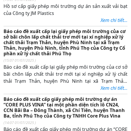
Hồ sơ cấp giấy phép môi trường dự án sản xuất vải bạt
của Công ty JM Plastics
Xem chi tiết...
Báo cáo đề xuất cấp lại giấy phép môi trường của cơ
sở bãi chôn lấp chất thải trơ mới tại xí nghiệp xử lý
chất thải Trạm Thản, huyện Phù Ninh tại xã Trạm
Thản, huyện Phù Ninh, tỉnh Phú Thọ của Công ty Cổ
phần xử lý chất thải Phú Thọ
(
15:07 01/07/2025
)
Báo cáo đề xuất cấp lại giấy phép môi trường của cơ sở
bãi chôn lấp chất thải trơ mới tại xí nghiệp xử lý chất
thải Trạm Thản, huyện Phù Ninh tại xã Trạm Thản,
huyện Phù Ninh, tỉnh Phú Thọ của Công ty Cổ phần xử
Xem chi tiết...
lý chất thải Phú Thọ
Báo cáo đề xuất cấp giấy phép môi trường dự án
“CORE PLUS VINA” tại một phần diện tích lô CN24,
CCN Bãi Ba – Đông Thành, xã Chí Tiên, huyện Thanh
Ba, tỉnh Phú Thọ của Công ty TNHH Core Plus Vina
(
14:07 01/07/2025
)
Báo cáo đề xuất cấp giấy phép môi trường dự án “CORE