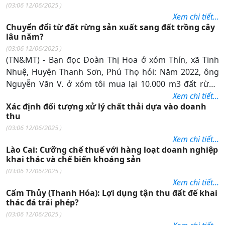
(
03:06 12/06/2025
)
24/2014/TT-BTNMT ngày 19 tháng 5 năm 2014 của Bộ
Xem chi tiết...
trưởng Bộ Tài nguyên và Môi trường (15 ngày). Kiến
Chuyển đổi từ đất rừng sản xuất sang đất trồng cây
nghị quy định thống nhất thời gian thực hiện theo
lâu năm?
hướng: “Thời gian niêm yết Thông báo việc mất Giấy
(
03:06 12/06/2025
)
chứng nhận quyền sử dụng đất trong thời gian 30
(TN&MT) - Bạn đọc Đoàn Thị Hoa ở xóm Thín, xã Tinh
ngày”.
Nhuệ, Huyện Thanh Sơn, Phú Thọ hỏi: Năm 2022, ông
Nguyễn Văn V. ở xóm tôi mua lại 10.000 m3 đất rừng
sản xuất của ông Đinh Văn Th. ở xóm Sinh, xã Tinh
Xem chi tiết...
Xác định đối tượng xử lý chất thải dựa vào doanh
Nhuệ. Sau đó ông V. nhờ ông Hà Văn Cường ở xóm Giáo
thu
xã Tinh Nhuệ đứng tên và chuyển từ đất rừng sản xuất
(
03:06 12/06/2025
)
sang đất trồng cây lâu năm với diện tích 5000m2. Vậy
Xem chi tiết...
xin hỏi việc chuyển đổi đất như vậy có được pháp luật
Lào Cai: Cưỡng chế thuế với hàng loạt doanh nghiệp
cho phép hay không? Nếu được cho phép thì thủ tục
khai thác và chế biến khoáng sản
chuyển đổi như thế nào?
(
03:06 12/06/2025
)
Xem chi tiết...
Cẩm Thủy (Thanh Hóa): Lợi dụng tận thu đất để khai
thác đá trái phép?
(
03:06 12/06/2025
)