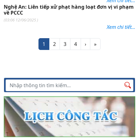
Xem chi tiết...
Nghệ An: Liên tiếp xử phạt hàng loạt đơn vị vi phạm
về PCCC
(
03:06 12/06/2025
)
Xem chi tiết...
Phân trang
Trang tiếp theo
Trang cuối
1
2
3
4
›
»
Tìm kiếm
Tìm
kiếm