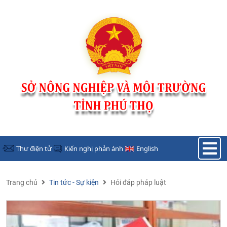
Nhảy đến nội dung
Thư điện tử
Kiến nghị phản ánh
English
Trang chủ
Tin tức - Sự kiện
Hỏi đáp pháp luật