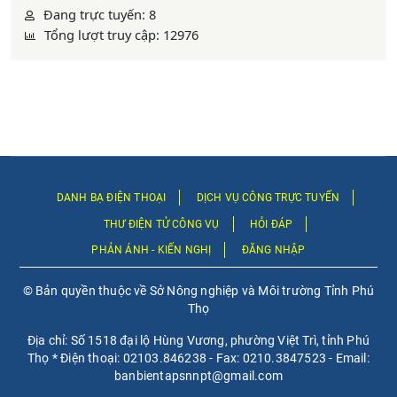
Đang trực tuyến: 8
Tổng lượt truy cập: 12976
DANH BẠ ĐIỆN THOẠI
DỊCH VỤ CÔNG TRỰC TUYẾN
THƯ ĐIỆN TỬ CÔNG VỤ
HỎI ĐÁP
PHẢN ÁNH - KIẾN NGHỊ
ĐĂNG NHẬP
© Bản quyền thuộc về Sở Nông nghiệp và Môi trường Tỉnh Phú
Thọ
Địa chỉ: Số 1518 đại lộ Hùng Vương, phường Việt Trì, tỉnh Phú
Thọ * Điện thoại: 02103.846238 - Fax: 0210.3847523 - Email:
banbientapsnnpt@gmail.com