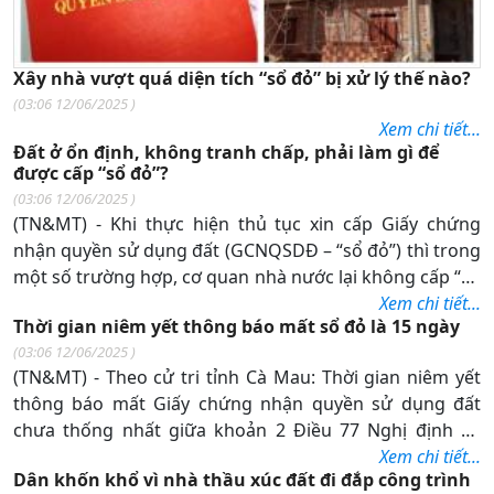
Xây nhà vượt quá diện tích “sổ đỏ” bị xử lý thế nào?
(
03:06 12/06/2025
)
Xem chi tiết...
Đất ở ổn định, không tranh chấp, phải làm gì để
được cấp “sổ đỏ”?
(
03:06 12/06/2025
)
(TN&MT) - Khi thực hiện thủ tục xin cấp Giấy chứng
nhận quyền sử dụng đất (GCNQSDĐ – “sổ đỏ”) thì trong
một số trường hợp, cơ quan nhà nước lại không cấp “sổ
đỏ”. Vậy nguyên nhân do đâu mà người sử dụng đất
Xem chi tiết...
Thời gian niêm yết thông báo mất sổ đỏ là 15 ngày
không được cấp “sổ đỏ”?
(
03:06 12/06/2025
)
(TN&MT) - Theo cử tri tỉnh Cà Mau: Thời gian niêm yết
thông báo mất Giấy chứng nhận quyền sử dụng đất
chưa thống nhất giữa khoản 2 Điều 77 Nghị định số
43/2014/NĐCP ngày 15 tháng 5 năm 2014 của Chính
Xem chi tiết...
Dân khốn khổ vì nhà thầu xúc đất đi đắp công trình
phủ (30 ngày) với điểm b khoản 2 Điều 10 Thông tư số