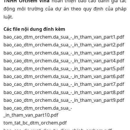
TNHH Orchem Vina
hoàn thiện báo cáo đánh giá tác
động môi trường của dự án theo quy định của pháp
luật.
Các file nội dung đính kèm
bao_cao_dtm_orchem.da_sua_-_in_tham_van_part1.pdf
bao_cao_dtm_orchem.da_sua_-_in_tham_van_part2.pdf
bao_cao_dtm_orchem.da_sua_-_in_tham_van_part3.pdf
bao_cao_dtm_orchem.da_sua_-_in_tham_van_part4.pdf
bao_cao_dtm_orchem.da_sua_-_in_tham_van_part5.pdf
bao_cao_dtm_orchem.da_sua_-_in_tham_van_part6.pdf
bao_cao_dtm_orchem.da_sua_-_in_tham_van_part7.pdf
bao_cao_dtm_orchem.da_sua_-_in_tham_van_part8.pdf
bao_cao_dtm_orchem.da_sua_-_in_tham_van_part9.pdf
bao_cao_dtm_orchem.da_sua_-
_in_tham_van_part10.pdf
tom_tat_bc_dtm_orchem.pdf