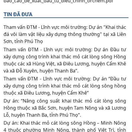
bao_cao_de_xuat_dau_tu_dieu_chinh_orchem.pdf
TIN ĐÃ ĐƯA
Tham vấn ĐTM - Lĩnh vực môi trường: Dự án "Khai thác
đá vôi làm vật liệu xây dựng thông thường" tại xã Liên
Sơn, tỉnh Phú Thọ
Tham vấn ĐTM - Lĩnh vực môi trường: Dự án Đầu tư
xây dựng công trình khai thác mỏ cát lòng sông Hồng
thuộc các xã Hùng Việt, xã Điêu Lương, huyện Cẩm Khê
và xã Đỗ Xuyên, huyện Thanh Ba”.
Tham vấn ĐTM - Lĩnh vực môi trường: Dự án “Đầu tư
xây dựng công trình khai thác mỏ cát lòng sông hồng
thuộc xã Điêu Lương, huyện Cẩm Khê”
Dự án: “Nâng công suất khai thác mỏ cát lòng sông
Hồng thuộc xã Bắc Sơn, huyện Tam Nông và xã Lương
Lỗ, huyện Thanh Ba, tỉnh Phú Thọ”.
Dự án: Khai thác mỏ cát lòng sông Hồng – Minh Nông
4 thuộc phường Minh Nông, thành phố Việt Trì, tỉnh