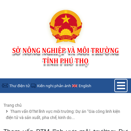
Nhảy đến nội dung
Thư điện tử
Kiến nghị phản ánh
English
Trang chủ
Tham vấn ĐTM lĩnh vực môi trường: Dự án “Gia công linh kiện
điện tử và sản xuất, pha chế, kinh do...