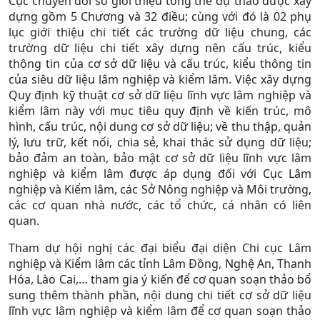
Cục
chuyển đổi số g
i
ới thiệu
tổng thể
dự thảo được xây
dựng gồm 5 Chương và 32 điều
; cùng với đó là 02 phụ
lục giới thiệu chi tiết các trường dữ liệu chung, các
trường dữ liệu chi tiết xây dựng nên cấu trúc, kiểu
thông tin của cơ sở dữ liệu và cấu trúc, kiểu thông tin
của siêu dữ liệu lâm nghiệp và kiểm lâm
. Việc xây dựng
Quy định kỹ thuật cơ sở dữ liệu lĩnh vực lâm nghiệp và
kiểm lâm này với mục tiêu quy định
về kiến trúc, mô
hình, cấu trúc, nội dung cơ sở dữ liệu; về thu thập, quản
lý, lưu trữ, kết nối, chia sẻ, khai thác sử dụng dữ liệu;
bảo đảm an toàn, bảo mật cơ sở dữ liệu lĩnh vực lâm
nghiệp và kiểm lâm
được áp dụng đối với Cục Lâm
nghiệp và Kiểm lâm, các Sở Nông nghiệp và Môi trường,
các cơ quan nhà nước, các tổ chức, cá nhân có liên
quan.
Tham dự hội nghị các đại biểu đại diện Chi cục Lâm
nghiệp và Kiểm lâm các tỉnh Lâm Đồng, Nghệ An, Thanh
Hóa, Lào Cai,… tham gia ý kiến để cơ quan soạn thảo bổ
sung thêm thành phần, nội dung chi tiết cơ sở dữ liệu
lĩnh vực lâm nghiệp và kiểm lâm để cơ quan soạn thảo