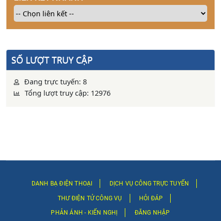
SỐ LƯỢT TRUY CẬP
Đang trực tuyến: 8
Tổng lượt truy cập: 12976
DANH BẠ ĐIỆN THOẠI
DỊCH VỤ CÔNG TRỰC TUYẾN
THƯ ĐIỆN TỬ CÔNG VỤ
HỎI ĐÁP
PHẢN ÁNH - KIẾN NGHỊ
ĐĂNG NHẬP