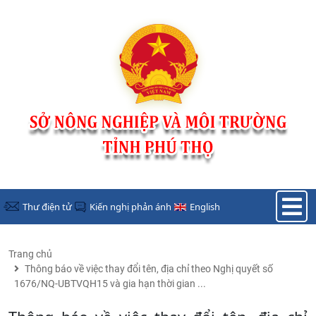
Nhảy đến nội dung
Thư điện tử
Kiến nghị phản ánh
English
Trang chủ
Thông báo về việc thay đổi tên, địa chỉ theo Nghị quyết số
1676/NQ-UBTVQH15 và gia hạn thời gian ...