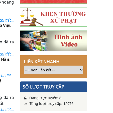
 khoáng
i tiết...
ố Việt
ọ đã ra
i tiết...
t Hàn,
LIÊN KẾT NHANH
i tiết...
ã
SỐ LƯỢT TRUY CẬP
ọ đã ra
Đang trực tuyến: 8
ất.
Tổng lượt truy cập: 12976
i tiết...