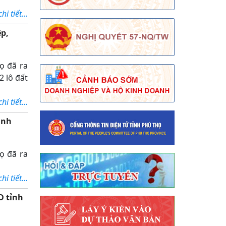
i tiết...
p,
ọ đã ra
2 lô đất
i tiết...
ành
ọ đã ra
i tiết...
D tỉnh