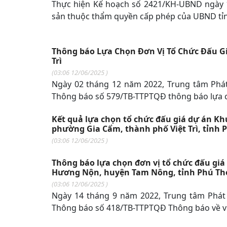
Thực hiện Kế hoạch số 2421/KH-UBND ngày 1
sản thuộc thẩm quyền cấp phép của UBND tỉ
Thông báo Lựa Chọn Đơn Vị Tổ Chức Đấu Gi
Trì
(
03:06 12/06/2025
)
Ngày 02 tháng 12 năm 2022, Trung tâm Phát 
Thông báo số 579/TB-TTPTQĐ thông báo lựa ch
Kết quả lựa chọn tổ chức đấu giá dự án Khu
phường Gia Cẩm, thành phố Việt Trì, tỉnh 
(
03:06 12/06/2025
)
Thông báo lựa chọn đơn vị tổ chức đấu giá
Hương Nộn, huyện Tam Nông, tỉnh Phú Th
(
03:06 12/06/2025
)
Ngày 14 tháng 9 năm 2022, Trung tâm Phát 
Thông báo số 418/TB-TTPTQĐ Thông báo về việ