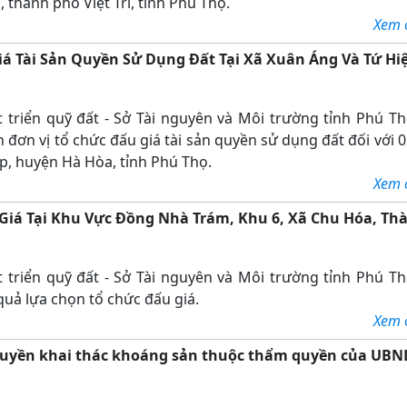
thành phố Việt Trì, tỉnh Phú Thọ.
Xem ch
á Tài Sản Quyền Sử Dụng Đất Tại Xã Xuân Áng Và Tứ Hiệ
triển quỹ đất - Sở Tài nguyên và Môi trường tỉnh Phú Th
đơn vị tổ chức đấu giá tài sản quyền sử dụng đất đối với 0
ệp, huyện Hà Hòa, tỉnh Phú Thọ.
Xem ch
Giá Tại Khu Vực Đồng Nhà Trám, Khu 6, Xã Chu Hóa, Th
triển quỹ đất - Sở Tài nguyên và Môi trường tỉnh Phú Th
uả lựa chọn tổ chức đấu giá.
Xem ch
 quyền khai thác khoáng sản thuộc thẩm quyền của UBN