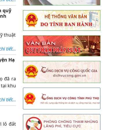
n quỹ
ỉnh
ỹ thuật
i tiết...
uyện Hạ
ọ đã ra
tại khu
i tiết...
 lô đất