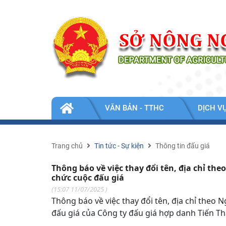
Nhảy đến nội dung
TIN
VĂN BẢN - TTHC
DỊCH V
TỨC
-
SỰ
KIỆN
Trang chủ
Tin tức - Sự kiện
Thông tin đấu giá
Thông báo về việc thay đổi tên, địa chỉ th
chức cuộc đấu giá
(
15:07 11/07/2025
)
Thông báo về việc thay đổi tên, địa chỉ theo
đấu giá của Công ty đấu giá hợp danh Tiến T