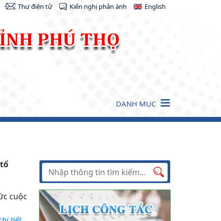
Thư điện tử
Kiến nghị phản ánh
English
DANH MỤC
 tổ
Tìm kiếm
Tìm
hức cuộc
kiếm
i tiết...