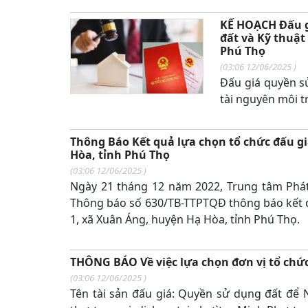
KẾ HOẠCH Đấu g
đất và Kỹ thuật
Phú Thọ
(
03:06 12/06/2025
)
Đấu giá quyền s
tài nguyên môi t
Thông Báo Kết quả lựa chọn tổ chức đấu gi
Hòa, tỉnh Phú Thọ
(
03:06 12/06/2025
)
Ngày 21 tháng 12 năm 2022, Trung tâm Phát 
Thông báo số 630/TB-TTPTQĐ thông báo kết quả
1, xã Xuân Áng, huyện Hạ Hòa, tỉnh Phú Thọ.
THÔNG BÁO Về việc lựa chọn đơn vị tổ chức
(
03:06 12/06/2025
)
Tên tài sản đấu giá: Quyền sử dụng đất để 