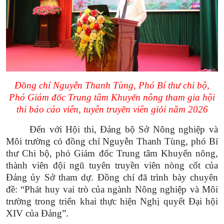
Đồng chí Nguyễn Thanh Tùng, Phó Bí thư chi bộ,
Phó Giám đốc Trung tâm Khuyến nông tham gia hội
thi báo cáo viên, tuyên truyền viên giỏi năm 2026
Đến với Hội thi,
Đảng bộ
Sở Nông nghiệp và
Môi trường có đồng chí Nguyễn Thanh Tùng
, p
hó
B
í
thư Chi bộ,
p
hó
G
iám đốc Trung tâm Khuyến nông,
thành viên đội ngũ tuyên truyền viên nòng cốt của
Đảng ủy Sở tham dự. Đồng chí đã trình bày chuyên
đề: “Phát huy vai trò của ngành Nông nghiệp và Môi
trường trong triển khai thực hiện Nghị quyết Đại hội
XIV của Đảng”.