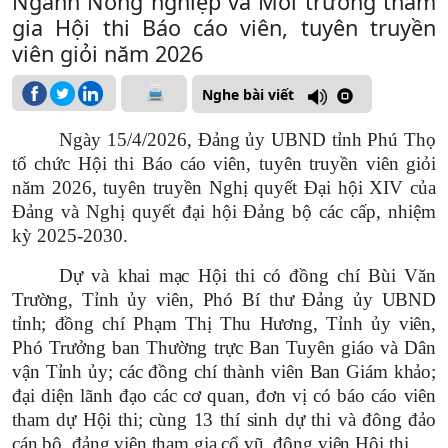
Ngành Nông nghiệp và Môi trường tham
gia Hội thi Báo cáo viên, tuyên truyền
viên giỏi năm 2026
Nghe bài viết
Ngày 15/4/2026, Đảng ủy UBND tỉnh Phú Thọ
tổ chức Hội thi Báo cáo viên, tuyên truyền viên giỏi
năm 2026, tuyên truyền Nghị quyết Đại hội XIV của
Đảng và Nghị quyết đại hội Đảng bộ các cấp, nhiệm
kỳ 2025-2030.
Dự và khai mạc Hội thi có đồng chí Bùi Văn
Trường, Tỉnh ủy viên, Phó Bí thư Đảng ủy UBND
tỉnh; đồng chí Phạm Thị Thu Hương, Tỉnh ủy viên,
Phó Trưởng ban Thường trực Ban Tuyên giáo và Dân
vận Tỉnh ủy; các đồng chí thành viên Ban Giám khảo;
đại diện lãnh đạo các cơ quan, đơn vị có báo cáo viên
tham dự Hội thi; cùng 13 thí sinh dự thi và đông đảo
cán bộ, đảng viên tham gia cổ vũ, động viên Hội
thi.