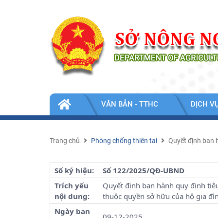
Nhảy đến nội dung
TIN
VĂN BẢN - TTHC
DỊCH V
TỨC
-
SỰ
KIỆN
Trang chủ
Phòng chống thiên tai
Quyết định ban h
Số ký hiệu:
Số 122/2025/QĐ-UBND
Trích yếu
Quyết định ban hành quy định tiêu
nội dung:
thuộc quyền sở hữu của hộ gia đìn
Ngày ban
09-12-2025