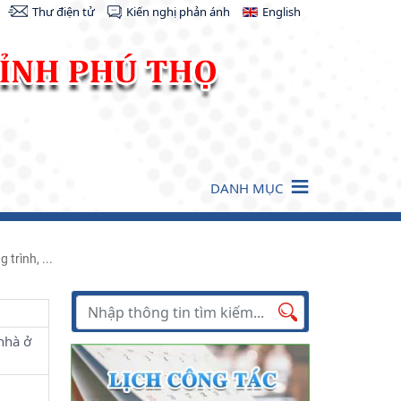
Thư điện tử
Kiến nghị phản ánh
English
DANH MỤC
trình, ...
Tìm kiếm
Tìm
nhà ở
kiếm