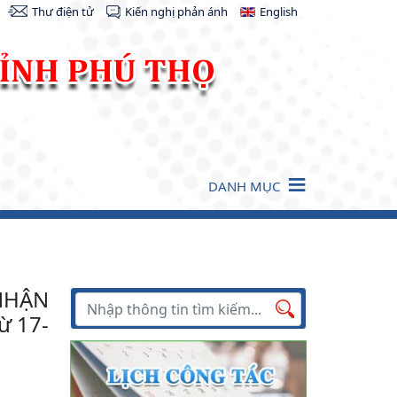
Thư điện tử
Kiến nghị phản ánh
English
DANH MỤC
 NHẬN
Tìm kiếm
ừ 17-
Tìm
kiếm