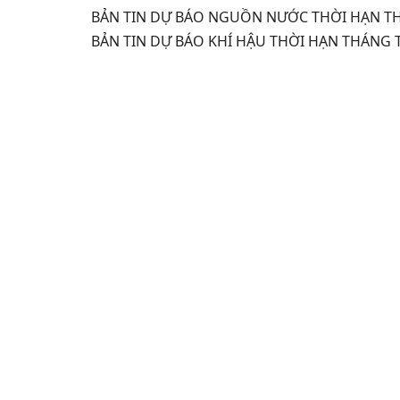
BẢN TIN DỰ BÁO NGUỒN NƯỚC THỜI HẠN TH
BẢN TIN DỰ BÁO KHÍ HẬU THỜI HẠN THÁNG T