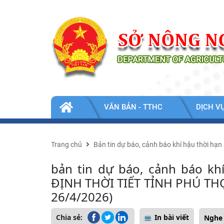
Nhảy đến nội dung
TIN
VĂN BẢN - TTHC
DỊCH V
TỨC
-
SỰ
KIỆN
Trang chủ
Bản tin dự báo, cảnh báo khí hậu thời h
bản tin dự báo, cảnh báo k
ĐỊNH THỜI TIẾT TỈNH PHÚ THỌ
26/4/2026)
Chia sẻ:
In bài viết
Nghe 