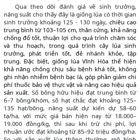
Qua theo dõi đánh giá về sinh trưởng,
năng suất cho thấy đây là giống lúa có thời gian
sinh trưởng khoảng 125 - 130 ngày,
chiều cao
trung bình từ 103–105 cm, thân cứng, khả năng
chống đổ tốt, thuận lợi cho quá trình chăm sóc
và thu hoạch, trong quá trình cây lúa sinh
trưởng, phát triển tốt, đẻ nhánh khỏe, tập
trung. Đặc biệt, giống lúa Vĩnh Hòa thể hiện
khả năng chống chịu sâu bệnh khá tốt, không
ghi nhận nhiễm bệnh bạc lá, góp phần giảm chi
phí thuốc bảo vệ thực vật và nâng cao hiệu quả
sản xuất.
Số bông hữu hiệu đạt trung bình từ
6–7 bông/khóm, số hạt chắc đạt khoảng 125–
135 hạt/bông, năng suất dự kiến dự 58–60
tạ/ha,
với mức giá bán hiện nay từ 18.000–
19.000 đồng/kg, thì s
au khi trừ chi phí, lợi
nhuận ước đạt khoảng từ 85–92 triệu đồng/ha.
So với sản xuất lúa thông thường, mô hình