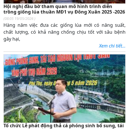
Hội nghị đầu bờ tham quan mô hình trình diễn
trồng giống lúa thuần MĐ1 vụ Đông Xuân 2025 -2026
(
08:05 19/05/2026
)
Hàng năm việc đưa các giống lúa mới có năng suất,
chất lượng, có khả năng chống chịu tốt với sâu bệnh
gây hại,
Xem chi tiết...
Tổ chức Lễ phát động thả cá phóng sinh bổ sung, tái