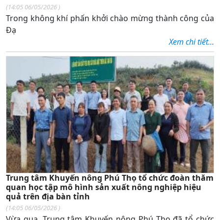
(
14:05 06/05/2026
)
Trong không khí phấn khởi chào mừng thành công của
Đạ
Xem chi tiết...
Trung tâm Khuyến nông Phú Thọ tổ chức đoàn thăm
quan học tập mô hình sản xuất nông nghiệp hiệu
quả trên địa bàn tỉnh
(
14:05 06/05/2026
)
Vừa qua, Trung tâm Khuyến nông Phú Thọ đã tổ chức