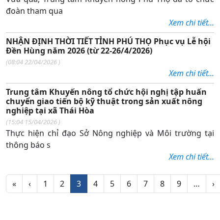
đoàn tham qua
Xem chi tiết...
NHẬN ĐỊNH THỜI TIẾT TỈNH PHÚ THỌ Phục vụ Lễ hội
Đền Hùng năm 2026 (từ 22-26/4/2026)
(
08:04 22/04/2026
)
Xem chi tiết...
Trung tâm Khuyến nông tổ chức hội nghị tập huấn
chuyển giao tiến bộ kỹ thuật trong sản xuất nông
nghiệp tại xã Thái Hòa
(
15:04 15/04/2026
)
Thực hiện chỉ đạo Sở Nông nghiệp và Môi trường tại
thông báo s
Xem chi tiết...
Phân trang
Trang đầu
Trang trước
T
«
‹
1
2
3
4
5
6
7
8
9
…
›