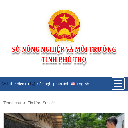
Nhảy đến nội dung
Thư điện tử
Kiến nghị phản ánh
English
Trang chủ
Tin tức - Sự kiện