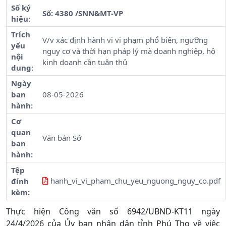
Số ký
Số: 4380 /SNN&MT-VP
hiệu:
Trích
V/v xác định hành vi vi phạm phổ biến, ngưỡng
yếu
nguy cơ và thời hạn pháp lý mà doanh nghiệp, hộ
nội
kinh doanh cần tuân thủ
dung:
Ngày
ban
08-05-2026
hành:
Cơ
quan
Văn bản Sở
ban
hành:
Tệp
hanh_vi_vi_pham_chu_yeu_nguong_nguy_co.pdf
đính
kèm:
Thực hiện Công văn số 6942/UBND-KT11 ngày
24/4/2026 của Ủy ban nhân dân tỉnh Phú Thọ về việc