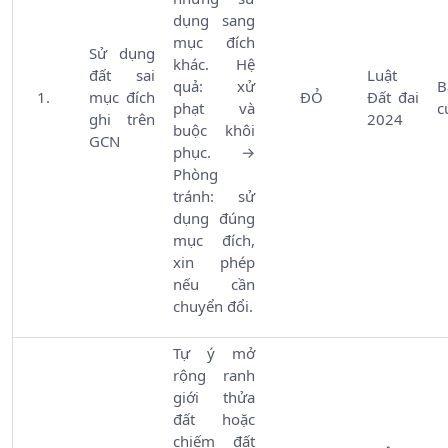
dụng sang
mục đích
Sử dụng
khác. Hệ
đất sai
Luật
quả: xử
B
mục đích
ĐỎ
Đất đai
phạt và
c
ghi trên
2024
buộc khôi
GCN
phục. →
Phòng
tránh: sử
dụng đúng
mục đích,
xin phép
nếu cần
chuyển đổi.
Tự ý mở
rộng ranh
giới thửa
đất hoặc
chiếm đất