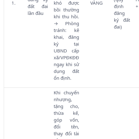
khó được
VÀNG
đất đai
định
+
bồi thường
lần đầu
đăng
khi thu hồi.
ký đất
→ Phòng
đai)
tránh: kê
khai, đăng
ký tại
UBND cấp
xã/VPĐKĐĐ
ngay khi sử
dụng đất
ổn định.
Khi chuyển
nhượng,
tặng cho,
thừa kế,
góp vốn,
đổi tên,
thay đổi tài