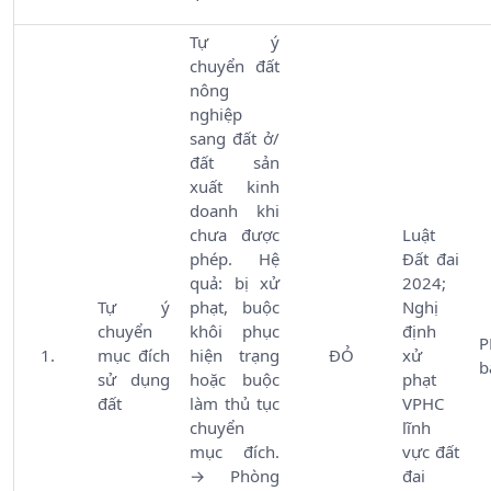
Tự ý
chuyển đất
nông
nghiệp
sang đất ở/
đất sản
xuất kinh
doanh khi
chưa được
Luật
phép. Hệ
Đất đai
quả: bị xử
2024;
Tự ý
phạt, buộc
Nghị
chuyển
khôi phục
định
P
mục đích
hiện trạng
ĐỎ
xử
b
sử dụng
hoặc buộc
phạt
đất
làm thủ tục
VPHC
chuyển
lĩnh
mục đích.
vực đất
→ Phòng
đai