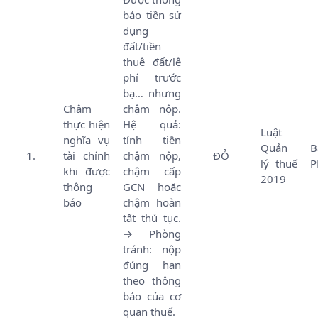
báo tiền sử
dụng
đất/tiền
thuê đất/lệ
phí trước
bạ… nhưng
Chậm
chậm nộp.
thực hiện
Hệ quả:
Luật
nghĩa vụ
tính tiền
Quản
B
tài chính
chậm nộp,
ĐỎ
lý thuế
P
khi được
chậm cấp
2019
thông
GCN hoặc
báo
chậm hoàn
tất thủ tục.
→ Phòng
tránh: nộp
đúng hạn
theo thông
báo của cơ
quan thuế.