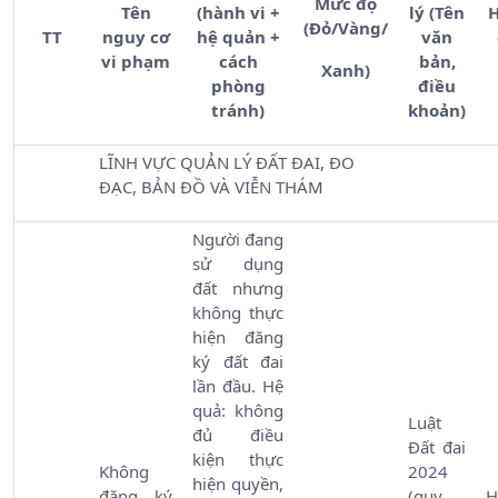
Mức độ
Tên
(hành vi +
lý (Tên
H
(Đỏ/Vàng/
TT
nguy cơ
hệ quản +
văn
vi phạm
cách
bản,
Xanh)
phòng
điều
tránh)
khoản)
LĨNH VỰC QUẢN LÝ ĐẤT ĐAI, ĐO
ĐẠC, BẢN ĐỒ VÀ VIỄN THÁM
Người đang
sử dụng
đất nhưng
không thực
hiện đăng
ký đất đai
lần đầu. Hệ
quả: không
Luật
đủ điều
Đất đai
kiện thực
Không
2024
hiện quyền,
đăng ký
(quy
H