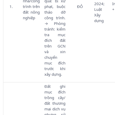
nhà/công
quả: bị xử
2024;
I
trình trên
phạt, buộc
ĐỎ
Luật
+
đất nông
tháo dỡ
Xây
nghiệp
công trình.
dựng
→ Phòng
tránh: kiểm
tra mục
đích đất
trên GCN
và xin
chuyển
mục đích
trước khi
xây dựng.
Đất ghi
mục đích
trồng cây/
đất thương
mại dịch vụ
nhưng sử