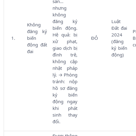
sản…
nhưng
không
đăng ký
Luật
Không
biến động.
Đất đai
đăng ký
Hệ quả: bị
2024
biến
ĐỎ
B
xử phạt,
(đăng
động đất
c
giao dịch bị
ký biến
đai
đình trệ,
động)
không cập
nhật pháp
lý. → Phòng
tránh: nộp
hồ sơ đăng
ký biến
động ngay
khi phát
sinh thay
đổi.
Được thông