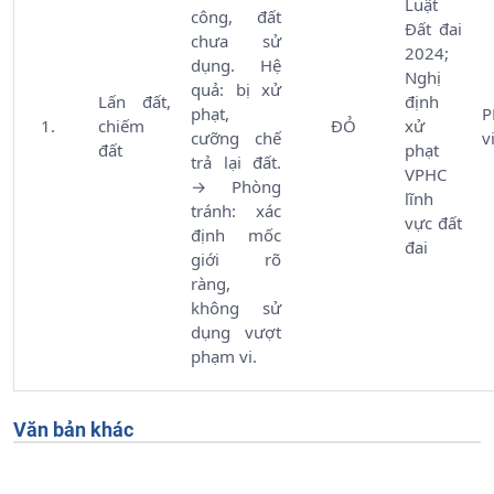
Luật
công, đất
Đất đai
chưa sử
2024;
dụng. Hệ
Nghị
quả: bị xử
Lấn đất,
định
phạt,
chiếm
ĐỎ
xử
cưỡng chế
v
đất
phạt
trả lại đất.
VPHC
→ Phòng
lĩnh
tránh: xác
vực đất
định mốc
đai
giới rõ
ràng,
không sử
dụng vượt
phạm vi.
Văn bản khác