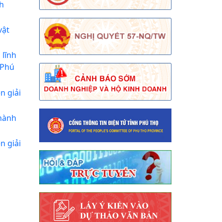
h
vật
 lĩnh
 Phú
n giải
 hành
n giải