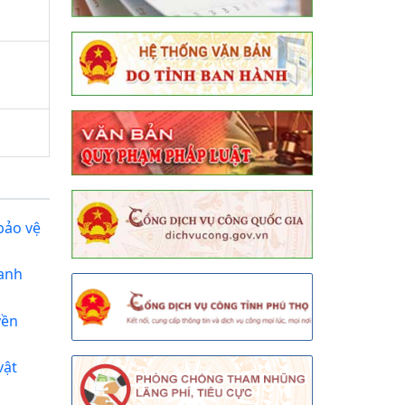
bảo vệ
oanh
yền
vật