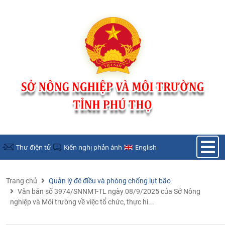
Nhảy đến nội dung
Thư điện tử
Kiến nghị phản ánh
English
Trang chủ
Quản lý đê điều và phòng chống lụt bão
Văn bản số 3974/SNNMT-TL ngày 08/9/2025 của Sở Nông
nghiệp và Môi trường về việc tổ chức, thực hi...