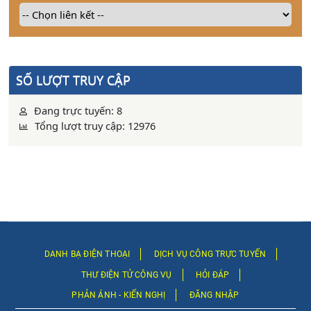
SỐ LƯỢT TRUY CẬP
Đang trực tuyến: 8
Tổng lượt truy cập: 12976
DANH BẠ ĐIỆN THOẠI
DỊCH VỤ CÔNG TRỰC TUYẾN
THƯ ĐIỆN TỬ CÔNG VỤ
HỎI ĐÁP
PHẢN ÁNH - KIẾN NGHỊ
ĐĂNG NHẬP