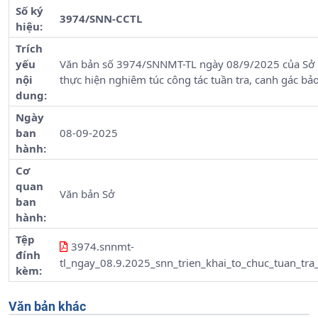
Số ký
3974/SNN-CCTL
hiệu:
Trích
yếu
Văn bản số 3974/SNNMT-TL ngày 08/9/2025 của Sở N
nội
thực hiện nghiêm túc công tác tuần tra, canh gác bảo
dung:
Ngày
ban
08-09-2025
hành:
Cơ
quan
Văn bản Sở
ban
hành:
Tệp
3974.snnmt-
đính
tl_ngay_08.9.2025_snn_trien_khai_to_chuc_tuan_t
kèm:
Văn bản khác